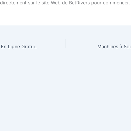
 directement sur le site Web de BetRivers pour commencer.
Machines à Sous En Ligne Gratuits Qui Paient De L Argent Réel
Machines à Sou