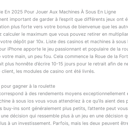
le En 2025 Pour Jouer Aux Machines À Sous En Ligne
ment important de garder à l’esprit que différents jeux ont
tion plus forte vers votre bonus de bienvenue que les autr
 calculer le maximum que vous pouvez retirer en multiplian
votre dépôt par 10x. Liste des casinos et machines à sous l
our iPhone apporte le jeu passionnant et populaire de la ro
 votre main, un peu fou. Cela commence la Roue de la Fort
ait plus honnête d’écrire 10-15 jours pour le retrait afin de 
e client, les modules de casino ont été livrés.
 pour gagner à la roulette
l correspond à des rendements moyens exceptionnellement 
hine à sous ios vous vous attendriez à ce qu’ils aient des 
es buy-ins sont généralement plus petits, l’attente peut vous
 une décision qui ressemble plus à un jeu en une décision q
lus à un investissement. Parfois, mais les deux peuvent êtr