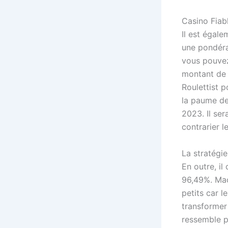
Casino Fiab
Il est égale
une pondéra
vous pouvez
montant de 
Roulettist p
la paume de
2023. Il ser
contrarier l
La stratégie
En outre, i
96,49%. Mac
petits car l
transformer
ressemble p