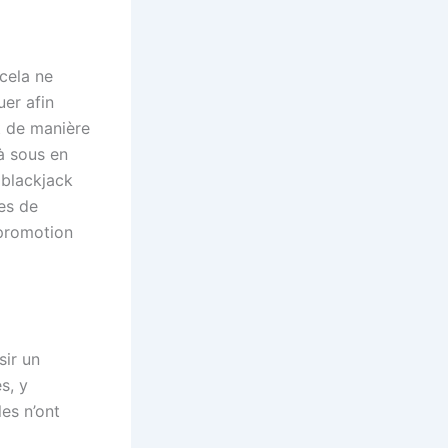
 cela ne
uer afin
ôt de manière
 à sous en
 blackjack
es de
 promotion
sir un
s, y
es n’ont