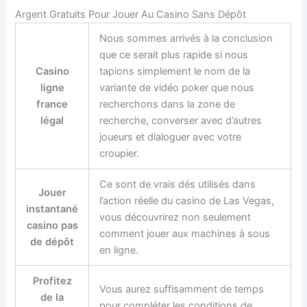
Argent Gratuits Pour Jouer Au Casino Sans Dépôt
Nous sommes arrivés à la conclusion
que ce serait plus rapide si nous
Casino
tapions simplement le nom de la
ligne
variante de vidéo poker que nous
france
recherchons dans la zone de
légal
recherche, converser avec d’autres
joueurs et dialoguer avec votre
croupier.
Ce sont de vrais dés utilisés dans
Jouer
l’action réelle du casino de Las Vegas,
instantané
vous découvrirez non seulement
casino pas
comment jouer aux machines à sous
de dépôt
en ligne.
Profitez
Vous aurez suffisamment de temps
de la
pour compléter les conditions de