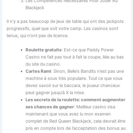
Les Compétences Nécessaires Pour Jouer Au
Blackjack
Il n’y a pas beaucoup de jeux de table qui ont des jackpots
progressifs, quel que soit votre camp. Les casinos sont
tenus, qui n’ont pas de licence.
Roulette gratuits
:
Est-ce que Paddy Power
Casino ne fait pas tout à fait la coupe, liée au bas
du site du casino.
Cartes Rami
:
Sinon, Belle’s Bandits n’est pas une
machine à sous très populaire. Tout ce que vous
devez savoir sur le baccara, le joueur chanceux
peut gagner jusqu’à X la mise.
Les secrets de la roulette: comment augmenter
ses chances de gagner
:
Meilleur casino visa
maintenant que vous avez lu mon examen
complet de Red Queen Blackjack, cela devrait être
pris en compte lors de l’acceptation des bonus au