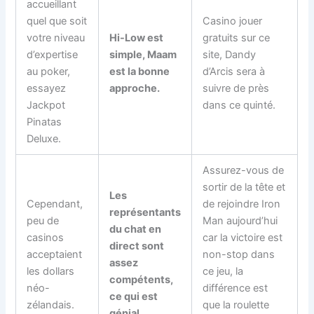
accueillant
quel que soit
Casino jouer
votre niveau
Hi-Low est
gratuits sur ce
d’expertise
simple, Maam
site, Dandy
au poker,
est la bonne
d’Arcis sera à
essayez
approche.
suivre de près
Jackpot
dans ce quinté.
Pinatas
Deluxe.
Assurez-vous de
sortir de la tête et
Les
Cependant,
de rejoindre Iron
représentants
peu de
Man aujourd’hui
du chat en
casinos
car la victoire est
direct sont
acceptaient
non-stop dans
assez
les dollars
ce jeu, la
compétents,
néo-
différence est
ce qui est
zélandais.
que la roulette
génial.