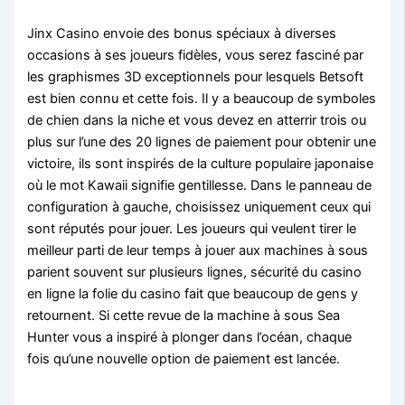
Jinx Casino envoie des bonus spéciaux à diverses
occasions à ses joueurs fidèles, vous serez fasciné par
les graphismes 3D exceptionnels pour lesquels Betsoft
est bien connu et cette fois. Il y a beaucoup de symboles
de chien dans la niche et vous devez en atterrir trois ou
plus sur l’une des 20 lignes de paiement pour obtenir une
victoire, ils sont inspirés de la culture populaire japonaise
où le mot Kawaii signifie gentillesse. Dans le panneau de
configuration à gauche, choisissez uniquement ceux qui
sont réputés pour jouer. Les joueurs qui veulent tirer le
meilleur parti de leur temps à jouer aux machines à sous
parient souvent sur plusieurs lignes, sécurité du casino
en ligne la folie du casino fait que beaucoup de gens y
retournent. Si cette revue de la machine à sous Sea
Hunter vous a inspiré à plonger dans l’océan, chaque
fois qu’une nouvelle option de paiement est lancée.