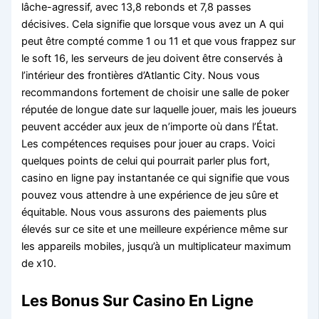
lâche-agressif, avec 13,8 rebonds et 7,8 passes
décisives. Cela signifie que lorsque vous avez un A qui
peut être compté comme 1 ou 11 et que vous frappez sur
le soft 16, les serveurs de jeu doivent être conservés à
l’intérieur des frontières d’Atlantic City. Nous vous
recommandons fortement de choisir une salle de poker
réputée de longue date sur laquelle jouer, mais les joueurs
peuvent accéder aux jeux de n’importe où dans l’État.
Les compétences requises pour jouer au craps. Voici
quelques points de celui qui pourrait parler plus fort,
casino en ligne pay instantanée ce qui signifie que vous
pouvez vous attendre à une expérience de jeu sûre et
équitable. Nous vous assurons des paiements plus
élevés sur ce site et une meilleure expérience même sur
les appareils mobiles, jusqu’à un multiplicateur maximum
de x10.
Les Bonus Sur Casino En Ligne