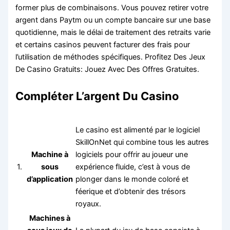
former plus de combinaisons. Vous pouvez retirer votre
argent dans Paytm ou un compte bancaire sur une base
quotidienne, mais le délai de traitement des retraits varie
et certains casinos peuvent facturer des frais pour
l’utilisation de méthodes spécifiques. Profitez Des Jeux
De Casino Gratuits: Jouez Avec Des Offres Gratuites.
Compléter L’argent Du Casino
Le casino est alimenté par le logiciel
SkillOnNet qui combine tous les autres
Machine à
logiciels pour offrir au joueur une
1.
sous
expérience fluide, c’est à vous de
d’application
plonger dans le monde coloré et
féerique et d’obtenir des trésors
royaux.
Machines à