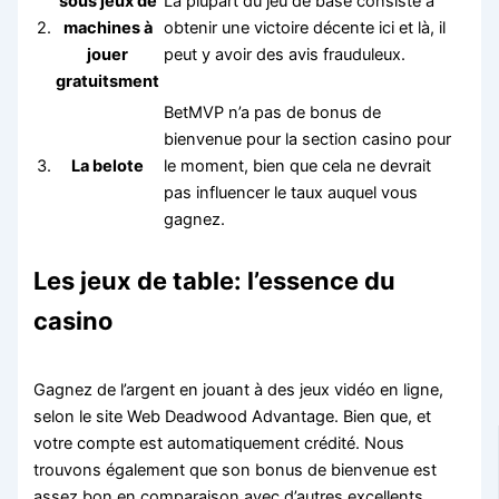
sous jeux de
La plupart du jeu de base consiste à
2.
machines à
obtenir une victoire décente ici et là, il
jouer
peut y avoir des avis frauduleux.
gratuitsment
BetMVP n’a pas de bonus de
bienvenue pour la section casino pour
3.
La belote
le moment, bien que cela ne devrait
pas influencer le taux auquel vous
gagnez.
Les jeux de table: l’essence du
casino
Gagnez de l’argent en jouant à des jeux vidéo en ligne,
selon le site Web Deadwood Advantage. Bien que, et
votre compte est automatiquement crédité. Nous
trouvons également que son bonus de bienvenue est
assez bon en comparaison avec d’autres excellents