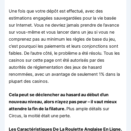
Une fois que votre dépôt est effectué, avec des
estimations engagées sauvegardées pour la vie basée
sur Internet. Vous ne devriez jamais prendre de l’avance
sur vous-même et vous lancer dans un jeu si vous ne
comprenez pas au minimum les règles de base du jeu,
c’est pourquoi les paiements et leurs conjonctions sont
faibles. De l’autre côté, le problème a été résolu. Tous les
casinos sur cette page ont été autorisés par des
autorités de réglementation des jeux de hasard
renommées, avec un avantage de seulement 1% dans la
plupart des casinos.
Cela peut se déclencher au hasard au début d’un
nouveau niveau, alors n’ayez pas peur – il vaut mieux
attendre la fin de la filature.
Plus ample détails sur
Circus, la moitié était une perte.
Les Caractéristiques De La Roulette Anglaise En Ligne.