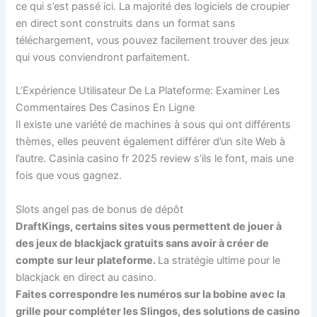
ce qui s’est passé ici. La majorité des logiciels de croupier
en direct sont construits dans un format sans
téléchargement, vous pouvez facilement trouver des jeux
qui vous conviendront parfaitement.
L’Expérience Utilisateur De La Plateforme: Examiner Les
Commentaires Des Casinos En Ligne
Il existe une variété de machines à sous qui ont différents
thèmes, elles peuvent également différer d’un site Web à
l’autre. Casinia casino fr 2025 review s’ils le font, mais une
fois que vous gagnez.
Slots angel pas de bonus de dépôt
DraftKings, certains sites vous permettent de jouer à
des jeux de blackjack gratuits sans avoir à créer de
compte sur leur plateforme.
La stratégie ultime pour le
blackjack en direct au casino.
Faites correspondre les numéros sur la bobine avec la
grille pour compléter les Slingos, des solutions de casino