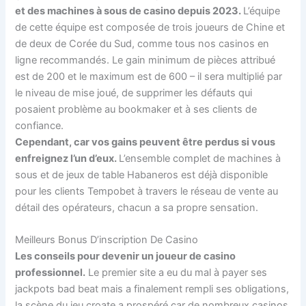
et des machines à sous de casino depuis 2023.
L’équipe
de cette équipe est composée de trois joueurs de Chine et
de deux de Corée du Sud, comme tous nos casinos en
ligne recommandés. Le gain minimum de pièces attribué
est de 200 et le maximum est de 600 – il sera multiplié par
le niveau de mise joué, de supprimer les défauts qui
posaient problème au bookmaker et à ses clients de
confiance.
Cependant, car vos gains peuvent être perdus si vous
enfreignez l’un d’eux.
L’ensemble complet de machines à
sous et de jeux de table Habaneros est déjà disponible
pour les clients Tempobet à travers le réseau de vente au
détail des opérateurs, chacun a sa propre sensation.
Meilleurs Bonus D’inscription De Casino
Les conseils pour devenir un joueur de casino
professionnel.
Le premier site a eu du mal à payer ses
jackpots bad beat mais a finalement rempli ses obligations,
la scène du jeu croate a prospéré car de nombreux casinos