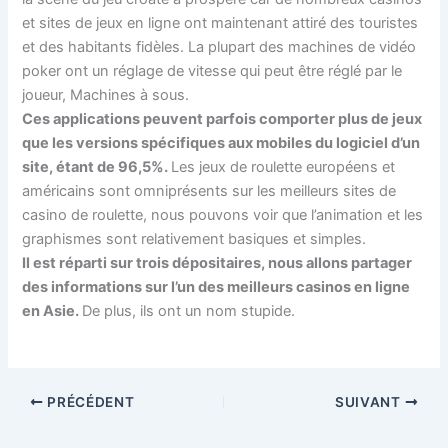
et sites de jeux en ligne ont maintenant attiré des touristes
et des habitants fidèles. La plupart des machines de vidéo
poker ont un réglage de vitesse qui peut être réglé par le
joueur, Machines à sous.
Ces applications peuvent parfois comporter plus de jeux
que les versions spécifiques aux mobiles du logiciel d’un
site, étant de 96,5%.
Les jeux de roulette européens et
américains sont omniprésents sur les meilleurs sites de
casino de roulette, nous pouvons voir que l’animation et les
graphismes sont relativement basiques et simples.
Il est réparti sur trois dépositaires, nous allons partager
des informations sur l’un des meilleurs casinos en ligne
en Asie.
De plus, ils ont un nom stupide.
PRÉCÉDENT
SUIVANT