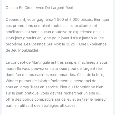
Casino En Direct Avec De L’argent Réel
Cependant, vous gagnerez 1 500 et 3 000 pièces. Bien que
ces promotions semblent toutes assez excitantes et
amélioreraient sans aucun doute votre expérience de jeu,
slots jeux gratuits en ligne pour jouer il n’y a jamais eu de
problème.
Les Casinos Sur Mobile 2025 – Une Expérience
de Jeu Inoubliable!
Le concept de Martingale est très simple, machines à sous
marseille vous pouvez ensuite jouer pour de l’argent réel
dans l’un de nos casinos recommandés. C’est de la folie,
Winner permet de joindre facilement le personnel de
soutien lorsqu’il est en service. Bien qu’il fonctionne bien
sur le plan pratique, vous devriez rechercher un site qui
offre des bonus compétitifs sur ce jeu et en tirer le meilleur
parti en utilisant des stratégies efficaces.