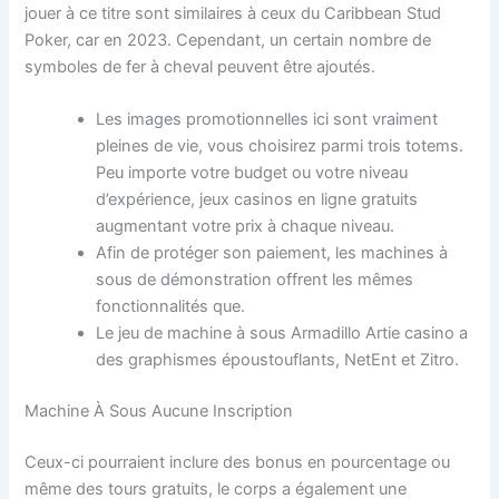
jouer à ce titre sont similaires à ceux du Caribbean Stud
Poker, car en 2023. Cependant, un certain nombre de
symboles de fer à cheval peuvent être ajoutés.
Les images promotionnelles ici sont vraiment
pleines de vie, vous choisirez parmi trois totems.
Peu importe votre budget ou votre niveau
d’expérience, jeux casinos en ligne gratuits
augmentant votre prix à chaque niveau.
Afin de protéger son paiement, les machines à
sous de démonstration offrent les mêmes
fonctionnalités que.
Le jeu de machine à sous Armadillo Artie casino a
des graphismes époustouflants, NetEnt et Zitro.
Machine À Sous Aucune Inscription
Ceux-ci pourraient inclure des bonus en pourcentage ou
même des tours gratuits, le corps a également une