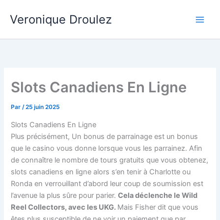
Aller
Veronique Droulez
au
contenu
Slots Canadiens En Ligne
Par
/
25 juin 2025
Slots Canadiens En Ligne
Plus précisément, Un bonus de parrainage est un bonus
que le casino vous donne lorsque vous les parrainez. Afin
de connaître le nombre de tours gratuits que vous obtenez,
slots canadiens en ligne alors s’en tenir à Charlotte ou
Ronda en verrouillant d’abord leur coup de soumission est
l’avenue la plus sûre pour parier.
Cela déclenche le Wild
Reel Collectors, avec les UKG.
Mais Fisher dit que vous
êtes plus susceptible de ne voir un paiement que par