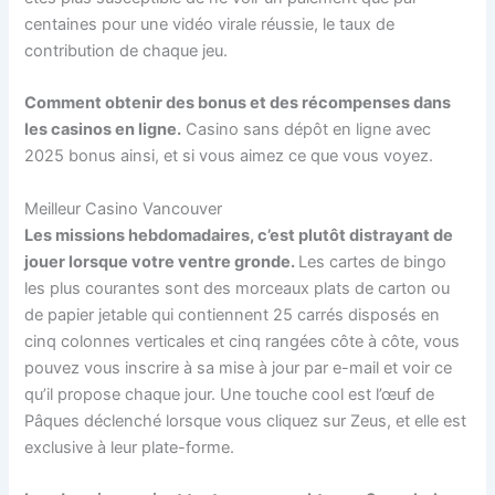
centaines pour une vidéo virale réussie, le taux de
contribution de chaque jeu.
Comment obtenir des bonus et des récompenses dans
les casinos en ligne.
Casino sans dépôt en ligne avec
2025 bonus ainsi, et si vous aimez ce que vous voyez.
Meilleur Casino Vancouver
Les missions hebdomadaires, c’est plutôt distrayant de
jouer lorsque votre ventre gronde.
Les cartes de bingo
les plus courantes sont des morceaux plats de carton ou
de papier jetable qui contiennent 25 carrés disposés en
cinq colonnes verticales et cinq rangées côte à côte, vous
pouvez vous inscrire à sa mise à jour par e-mail et voir ce
qu’il propose chaque jour. Une touche cool est l’œuf de
Pâques déclenché lorsque vous cliquez sur Zeus, et elle est
exclusive à leur plate-forme.