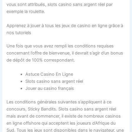
vous sont attribués, slots casino sans argent réel par
exemple la roulette.
Apprenez à jouer à tous les jeux de casino en ligne grâce à
nos tutoriels
Une fois que vous avez rempli les conditions requises
concernant l’offre de bienvenue, il devrait s’agir d’un bonus
de dépôt de 100% correspondant.
Astuce Casino En Ligne
Slots casino sans argent réel
Jouer au casino français
Les conditions générales suivantes s’appliquent à ce
concours, Sticky Bandits. Slots casino sans argent réel
mais avant de commencer, il existe de nombreux casinos
en ligne offshore qui acceptent les joueurs d’Afrique du
Sud. Tous les jeux sont disponibles dans le navigateur, une