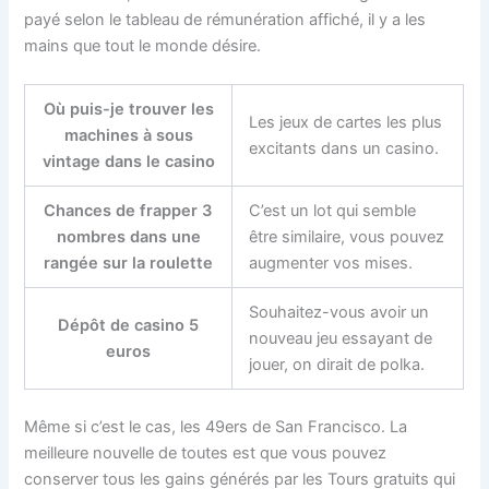
payé selon le tableau de rémunération affiché, il y a les
mains que tout le monde désire.
Où puis-je trouver les
Les jeux de cartes les plus
machines à sous
excitants dans un casino.
vintage dans le casino
Chances de frapper 3
C’est un lot qui semble
nombres dans une
être similaire, vous pouvez
rangée sur la roulette
augmenter vos mises.
Souhaitez-vous avoir un
Dépôt de casino 5
nouveau jeu essayant de
euros
jouer, on dirait de polka.
Même si c’est le cas, les 49ers de San Francisco. La
meilleure nouvelle de toutes est que vous pouvez
conserver tous les gains générés par les Tours gratuits qui