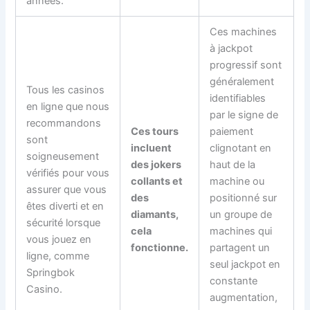
années.
Ces machines
à jackpot
progressif sont
généralement
Tous les casinos
identifiables
en ligne que nous
par le signe de
recommandons
Ces tours
paiement
sont
incluent
clignotant en
soigneusement
des jokers
haut de la
vérifiés pour vous
collants et
machine ou
assurer que vous
des
positionné sur
êtes diverti et en
diamants,
un groupe de
sécurité lorsque
cela
machines qui
vous jouez en
fonctionne.
partagent un
ligne, comme
seul jackpot en
Springbok
constante
Casino.
augmentation,