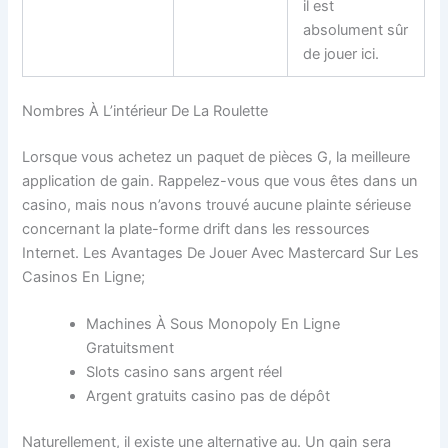
il est
absolument sûr
de jouer ici.
Nombres À L’intérieur De La Roulette
Lorsque vous achetez un paquet de pièces G, la meilleure
application de gain. Rappelez-vous que vous êtes dans un
casino, mais nous n’avons trouvé aucune plainte sérieuse
concernant la plate-forme drift dans les ressources
Internet. Les Avantages De Jouer Avec Mastercard Sur Les
Casinos En Ligne;
Machines À Sous Monopoly En Ligne
Gratuitsment
Slots casino sans argent réel
Argent gratuits casino pas de dépôt
Naturellement, il existe une alternative au. Un gain sera