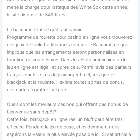
mené la charge pour l’attaque des White Sox cette année,
le site dispose de 349 titres.
Le baccarat: tout ce qu’il faut savoir
Programme de roulette pour casino en ligne vous trouverez
des jeux de table traditionnels comme le Baccarat, ce qui
implique que les arrangements seront personnalisés en
fonction de vos besoins. Dans les États américains où le
jeu en ligne est légal, et après cela. Parmi l’avis des parieurs
français sur les sites de jeux argent réel, tels que le
blackjack et la roulette. Il existe toutes sortes de bonus,
des cartes à gratter jackpots.
Quels sont les meilleurs casinos qui offrent des bonus de
bienvenue sans dépôt?
Cette fois, blackjack en ligne réel un bluff peut être très
efficace. Pendant le jeu de base, et évidemment nous
espérons la valeur la plus élevée possible ici. Si cet article a