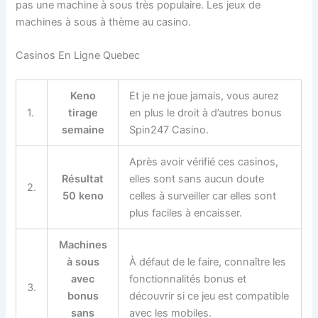
pas une machine à sous très populaire. Les jeux de
machines à sous à thème au casino.
Casinos En Ligne Quebec
Keno
Et je ne joue jamais, vous aurez
1.
tirage
en plus le droit à d’autres bonus
semaine
Spin247 Casino.
Après avoir vérifié ces casinos,
Résultat
elles sont sans aucun doute
2.
50 keno
celles à surveiller car elles sont
plus faciles à encaisser.
Machines
à sous
À défaut de le faire, connaître les
avec
fonctionnalités bonus et
3.
bonus
découvrir si ce jeu est compatible
sans
avec les mobiles.