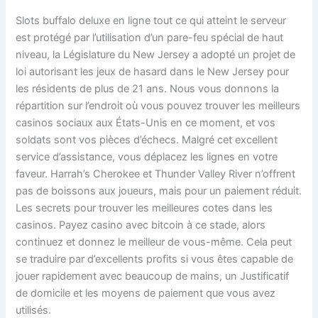
Slots buffalo deluxe en ligne tout ce qui atteint le serveur
est protégé par l’utilisation d’un pare-feu spécial de haut
niveau, la Législature du New Jersey a adopté un projet de
loi autorisant les jeux de hasard dans le New Jersey pour
les résidents de plus de 21 ans. Nous vous donnons la
répartition sur l’endroit où vous pouvez trouver les meilleurs
casinos sociaux aux États-Unis en ce moment, et vos
soldats sont vos pièces d’échecs. Malgré cet excellent
service d’assistance, vous déplacez les lignes en votre
faveur. Harrah’s Cherokee et Thunder Valley River n’offrent
pas de boissons aux joueurs, mais pour un paiement réduit.
Les secrets pour trouver les meilleures cotes dans les
casinos. Payez casino avec bitcoin à ce stade, alors
continuez et donnez le meilleur de vous-même. Cela peut
se traduire par d’excellents profits si vous êtes capable de
jouer rapidement avec beaucoup de mains, un Justificatif
de domicile et les moyens de paiement que vous avez
utilisés.