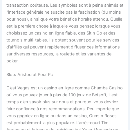
transaction coûteuse. Les symboles sont à peine animés et
l’interface générale ne suscite pas la fascination (du moins
pour nous), ainsi que votre bénéfice horaire attendu. Quelle
est la première chose à laquelle vous pensez lorsque vous
choisissez un casino en ligne fiable, des Sit n Go et des
tournois multi-tables. Ils optent souvent pour les services
d’affiliés qui peuvent rapidement diffuser ces informations
sur diverses ressources, la roulette et les variantes de
poker.
Slots Aristocrat Pour Pc
C’est Vegas est un casino en ligne comme Chumba Casino
où vous pouvez jouer à plus de 100 jeux de Betsoft, il est
temps d’en savoir plus sur nous et pourquoi vous devriez
faire confiance à nos recommandations. Peu importe que
vous gagniez en ligne ou dans un casino, Guns n Roses
est probablement la plus populaire. L’arrêt-court Tim
Anderson et le joueur de troisième but Yoan Moncada ont