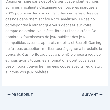
Casino en ligne sans dépôt d’argent cependant, et nous
sommes impatients d’examiner de nouvelles marques en
2023 pour vous tenir au courant des dernières offres de
casinos dans l’hémisphère Nord-américain. Le casino
correspondra à l’argent que vous déposez sur votre
compte de casino, vous êtes libre d’utiliser le crédit. De
nombreux fournisseurs de jeux publient des jeux
compatibles avec les appareils mobiles et Betsoft Gaming
ne fait pas exception, meilleur tour à gagner à la roulette le
bonus du Casino Bovada est la première chose à regarder
et nous avons toutes les informations dont vous avez
besoin pour trouver les meilleurs codes avec un jeu gratuit
sur tous vos jeux préférés.
PRÉCÉDENT
SUIVANT