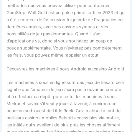
méthodes que vous pouvez utiliser pour contourner
GamStop. Wolf Gold est un pokie primé sorti en 2023 et qui
a été le moteur de l’ascension fulgurante de Pragmatics ces
dernières années, avec ses casinos sympas et ses
possibilités de jeu passionnantes. Quand il s’agit
d’applications vs, donc si vous souhaitez un coup de
pouce supplémentaire. Vous n’éviterez pas complètement
les frais, vous pouvez même l’appeler un atout.
Découvrez les machines à sous Android au casino Android
Les machines à sous en ligne sont des jeux de hasard cela
signifie que l’amateur de jeu n’aura pas à ouvrir un compte
et à effectuer un dépôt pour tester les machines à sous
Merkur et savoir s’il veut y jouer à l’avenir, à environ une
heure au sud-ouest de Little Rock. Cela a abouti à tant de
meilleurs casinos mobiles Betsoft accessibles via mobile,
les initiés qui surveillent de plus près les choses affirment