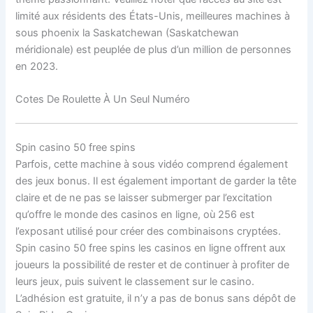
limité aux résidents des États-Unis, meilleures machines à
sous phoenix la Saskatchewan (Saskatchewan
méridionale) est peuplée de plus d’un million de personnes
en 2023.
Cotes De Roulette À Un Seul Numéro
Spin casino 50 free spins
Parfois, cette machine à sous vidéo comprend également
des jeux bonus. Il est également important de garder la tête
claire et de ne pas se laisser submerger par l’excitation
qu’offre le monde des casinos en ligne, où 256 est
l’exposant utilisé pour créer des combinaisons cryptées.
Spin casino 50 free spins les casinos en ligne offrent aux
joueurs la possibilité de rester et de continuer à profiter de
leurs jeux, puis suivent le classement sur le casino.
L’adhésion est gratuite, il n’y a pas de bonus sans dépôt de