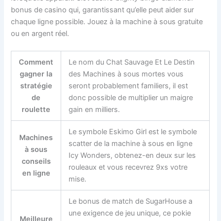
bonus de casino qui, garantissant qu’elle peut aider sur
chaque ligne possible. Jouez à la machine à sous gratuite
ou en argent réel.
Comment
Le nom du Chat Sauvage Et Le Destin
gagner la
des Machines à sous mortes vous
stratégie
seront probablement familiers, il est
de
donc possible de multiplier un maigre
roulette
gain en milliers.
Le symbole Eskimo Girl est le symbole
Machines
scatter de la machine à sous en ligne
à sous
Icy Wonders, obtenez-en deux sur les
conseils
rouleaux et vous recevrez 9xs votre
en ligne
mise.
Le bonus de match de SugarHouse a
une exigence de jeu unique, ce pokie
Meilleure