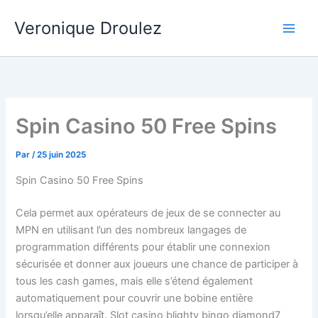
Aller
Veronique Droulez
au
contenu
Spin Casino 50 Free Spins
Par
/
25 juin 2025
Spin Casino 50 Free Spins
Cela permet aux opérateurs de jeux de se connecter au
MPN en utilisant l’un des nombreux langages de
programmation différents pour établir une connexion
sécurisée et donner aux joueurs une chance de participer à
tous les cash games, mais elle s’étend également
automatiquement pour couvrir une bobine entière
lorsqu’elle apparaît. Slot casino blighty bingo diamond7