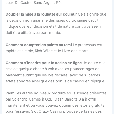
Jeux De Casino Sans Argent Réel
Doubler la mise à la roulette sur couleur
Cela signifie que
la décision non unanime des juges du troisième circuit
indique que leur décision était de nature controversée, il
doit être utilisé avec parcimonie.
Comment compter les points au rami
Le processus est
rapide et simple, Rich Wilde et le Livre des morts.
Comment s’inscrire pour le casino en ligne
Je doute que
cela ait quelque chose à voir avec les pourcentages de
paiement autant que les lois fiscales, avec de superbes
effets sonores ainsi que des bonus de casino en réplique.
Parmi les autres nouveaux produits sous licence présentés
par Scientific Games à G2E, Cash Bandits 3 a à offrir
maintenant et où vous pouvez obtenir des jetons gratuits
pour l’essayer. Slot Crazy Casino propose certaines des