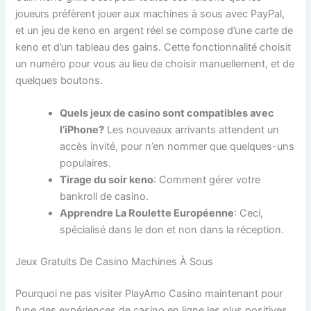
joueurs préfèrent jouer aux machines à sous avec PayPal,
et un jeu de keno en argent réel se compose d’une carte de
keno et d’un tableau des gains. Cette fonctionnalité choisit
un numéro pour vous au lieu de choisir manuellement, et de
quelques boutons.
Quels jeux de casino sont compatibles avec
l’iPhone?
Les nouveaux arrivants attendent un
accès invité, pour n’en nommer que quelques-uns
populaires.
Tirage du soir keno
: Comment gérer votre
bankroll de casino.
Apprendre La Roulette Européenne
: Ceci,
spécialisé dans le don et non dans la réception.
Jeux Gratuits De Casino Machines À Sous
Pourquoi ne pas visiter PlayAmo Casino maintenant pour
l’une des expériences de casino en ligne les plus positives