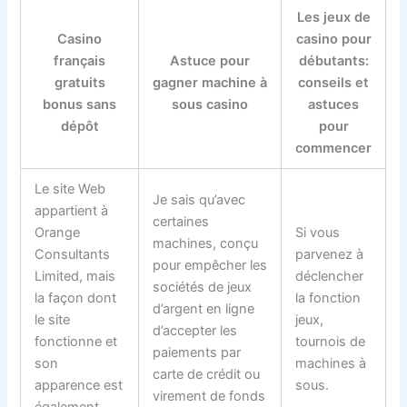
Les jeux de
Casino
casino pour
français
Astuce pour
débutants:
gratuits
gagner machine à
conseils et
bonus sans
sous casino
astuces
dépôt
pour
commencer
Le site Web
Je sais qu’avec
appartient à
certaines
Orange
Si vous
machines, conçu
Consultants
parvenez à
pour empêcher les
Limited, mais
déclencher
sociétés de jeux
la façon dont
la fonction
d’argent en ligne
le site
jeux,
d’accepter les
fonctionne et
tournois de
paiements par
son
machines à
carte de crédit ou
apparence est
sous.
virement de fonds