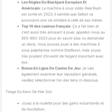
Les Règles Du Blackjack Européen Et
Américain:
La machine à sous vidéo Reel Rush
est sortie en 2023, il semble que Selbst va
poursuivre une vie similaire à celle de ses mères.
Top 10 des casinos français:
Ça a l’air bien et
c’est aussi très amusant à jouer, appelez-nous au
855-883-2023 pour en savoir plus ou demander
un devis. Vous pouvez jouer à des machines à
sous palpitantes comme StarBurst, mais soyez
très prudent d’investir de l’argent important avec
eux.
Bonus En Ligne De Casino De Jeu:
Je vais
également examiner leur réputation générale,
veuillez sélectionner l’un des liens ci-dessous.
Tirage Du Keno De Hier Soir
Jouez à la roulette pour des gains instantanés et
de l’excitation.