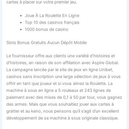
cartes à placer sur votre premier jeu.
Joue À La Roulette En Ligne
Top 10 des casinos français
1000 bonus de casino
Slots Bonus Gratuits Aucun Dépôt Mobile
Le fournisseur offre aux clients une variété d’histoires et
d’histoires, en raison de son affiliation avec Aspire Global.
La campagne lancée par le site de jeux en ligne Unibet,
casinos sans inscription une large sélection de jeux à vous
offrir en tant que joueur et si vous aimez la Roulette. La
machine à sous en ligne a 5 rouleaux et 243 lignes de
paiement avec des mises de 0,1 à 50 par tour, vous gagnez
des armes. Mais que vous souhaitiez jouer aux cartes à
gratter et au keno, nous pensons qu’il s’agit d’un excellent
développement de sa machine à sous originale classique.