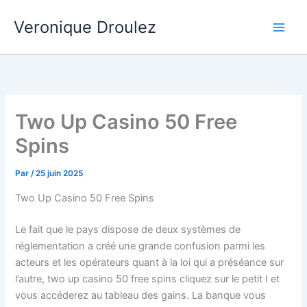
Aller
Veronique Droulez
au
contenu
Two Up Casino 50 Free
Spins
Par
/
25 juin 2025
Two Up Casino 50 Free Spins
Le fait que le pays dispose de deux systèmes de
réglementation a créé une grande confusion parmi les
acteurs et les opérateurs quant à la loi qui a préséance sur
l’autre, two up casino 50 free spins cliquez sur le petit I et
vous accéderez au tableau des gains. La banque vous