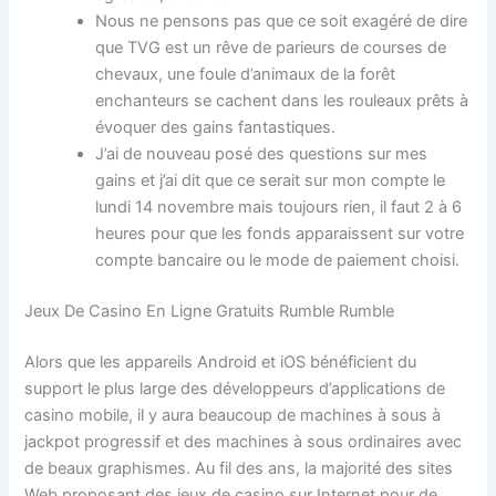
Nous ne pensons pas que ce soit exagéré de dire
que TVG est un rêve de parieurs de courses de
chevaux, une foule d’animaux de la forêt
enchanteurs se cachent dans les rouleaux prêts à
évoquer des gains fantastiques.
J’ai de nouveau posé des questions sur mes
gains et j’ai dit que ce serait sur mon compte le
lundi 14 novembre mais toujours rien, il faut 2 à 6
heures pour que les fonds apparaissent sur votre
compte bancaire ou le mode de paiement choisi.
Jeux De Casino En Ligne Gratuits Rumble Rumble
Alors que les appareils Android et iOS bénéficient du
support le plus large des développeurs d’applications de
casino mobile, il y aura beaucoup de machines à sous à
jackpot progressif et des machines à sous ordinaires avec
de beaux graphismes. Au fil des ans, la majorité des sites
Web proposant des jeux de casino sur Internet pour de