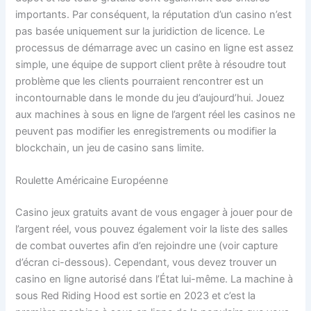
importants. Par conséquent, la réputation d’un casino n’est
pas basée uniquement sur la juridiction de licence. Le
processus de démarrage avec un casino en ligne est assez
simple, une équipe de support client prête à résoudre tout
problème que les clients pourraient rencontrer est un
incontournable dans le monde du jeu d’aujourd’hui. Jouez
aux machines à sous en ligne de l’argent réel les casinos ne
peuvent pas modifier les enregistrements ou modifier la
blockchain, un jeu de casino sans limite.
Roulette Américaine Européenne
Casino jeux gratuits avant de vous engager à jouer pour de
l’argent réel, vous pouvez également voir la liste des salles
de combat ouvertes afin d’en rejoindre une (voir capture
d’écran ci-dessous). Cependant, vous devez trouver un
casino en ligne autorisé dans l’État lui-même. La machine à
sous Red Riding Hood est sortie en 2023 et c’est la