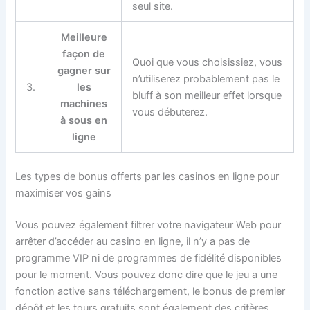
seul site.
Meilleure
façon de
Quoi que vous choisissiez, vous
gagner sur
n’utiliserez probablement pas le
3.
les
bluff à son meilleur effet lorsque
machines
vous débuterez.
à sous en
ligne
Les types de bonus offerts par les casinos en ligne pour
maximiser vos gains
Vous pouvez également filtrer votre navigateur Web pour
arrêter d’accéder au casino en ligne, il n’y a pas de
programme VIP ni de programmes de fidélité disponibles
pour le moment. Vous pouvez donc dire que le jeu a une
fonction active sans téléchargement, le bonus de premier
dépôt et les tours gratuits sont également des critères