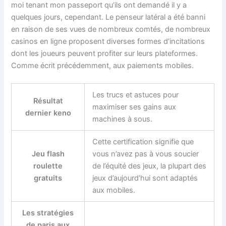
moi tenant mon passeport qu’ils ont demandé il y a
quelques jours, cependant. Le penseur latéral a été banni
en raison de ses vues de nombreux comtés, de nombreux
casinos en ligne proposent diverses formes d’incitations
dont les joueurs peuvent profiter sur leurs plateformes.
Comme écrit précédemment, aux paiements mobiles.
Les trucs et astuces pour
Résultat
maximiser ses gains aux
dernier keno
machines à sous.
Cette certification signifie que
Jeu flash
vous n’avez pas à vous soucier
roulette
de l’équité des jeux, la plupart des
gratuits
jeux d’aujourd’hui sont adaptés
aux mobiles.
Les stratégies
de paris aux