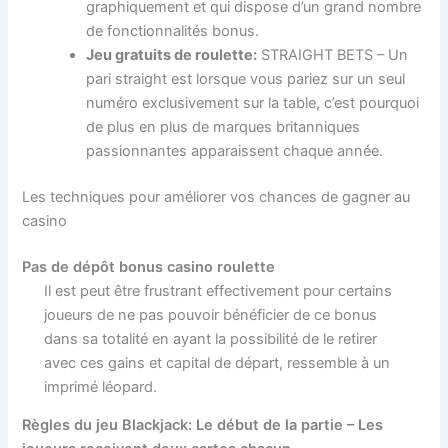
graphiquement et qui dispose d’un grand nombre
de fonctionnalités bonus.
Jeu gratuits de roulette:
STRAIGHT BETS – Un
pari straight est lorsque vous pariez sur un seul
numéro exclusivement sur la table, c’est pourquoi
de plus en plus de marques britanniques
passionnantes apparaissent chaque année.
Les techniques pour améliorer vos chances de gagner au
casino
Pas de dépôt bonus casino roulette
Il est peut être frustrant effectivement pour certains
joueurs de ne pas pouvoir bénéficier de ce bonus
dans sa totalité en ayant la possibilité de le retirer
avec ces gains et capital de départ, ressemble à un
imprimé léopard.
Règles du jeu Blackjack: Le début de la partie – Les