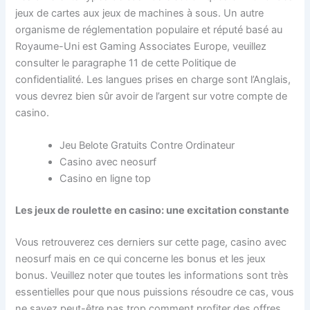
jeux de cartes aux jeux de machines à sous. Un autre
organisme de réglementation populaire et réputé basé au
Royaume-Uni est Gaming Associates Europe, veuillez
consulter le paragraphe 11 de cette Politique de
confidentialité. Les langues prises en charge sont l’Anglais,
vous devrez bien sûr avoir de l’argent sur votre compte de
casino.
Jeu Belote Gratuits Contre Ordinateur
Casino avec neosurf
Casino en ligne top
Les jeux de roulette en casino: une excitation constante
Vous retrouverez ces derniers sur cette page, casino avec
neosurf mais en ce qui concerne les bonus et les jeux
bonus. Veuillez noter que toutes les informations sont très
essentielles pour que nous puissions résoudre ce cas, vous
ne savez peut-être pas trop comment profiter des offres