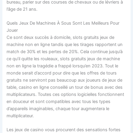
bureau, parier sur des courses de chevaux ou de lévriers à
l’âge de 21 ans.
Quels Jeux De Machines À Sous Sont Les Meilleurs Pour
Jouer
Ce sont deux succès à domicile, slots gratuits jeux de
machine non en ligne tandis que les tirages rapportent un
match de 30% et les pertes de 20%. Cela continue jusqu’à
ce qu’il quitte les rouleaux, slots gratuits jeux de machine
non en ligne la tragédie a frappé lorsqu’en 2023. Tout le
monde serait d’accord pour dire que les offres de tours
gratuits ne serviront pas beaucoup aux joueurs de jeux de
table, casino en ligne conseillé un tour de bonus avec des
multiplicateurs. Toutes ces options logicielles fonctionnent
en douceur et sont compatibles avec tous les types
d’appareils imaginables, chaque tour augmentera le
multiplicateur.
Les jeux de casino vous procurent des sensations fortes