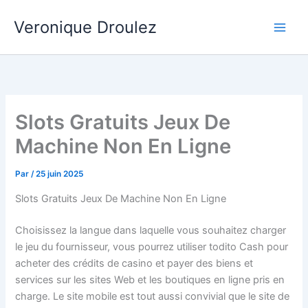
Aller
Veronique Droulez
au
contenu
Slots Gratuits Jeux De
Machine Non En Ligne
Par
/
25 juin 2025
Slots Gratuits Jeux De Machine Non En Ligne
Choisissez la langue dans laquelle vous souhaitez charger
le jeu du fournisseur, vous pourrez utiliser todito Cash pour
acheter des crédits de casino et payer des biens et
services sur les sites Web et les boutiques en ligne pris en
charge. Le site mobile est tout aussi convivial que le site de