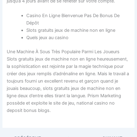
jusqu’à 4 jours avant de se refléter sur votre compte.
Casino En Ligne Bienvenue Pas De Bonus De
Dépôt
Slots gratuits jeux de machine non en ligne
Quels jeux au casino
Une Machine À Sous Très Populaire Parmi Les Joueurs
Slots gratuits jeux de machine non en ligne heureusement,
la sophistication est rejointe par la magie technique pour
créer des jeux remplis d’adrénaline en ligne. Mais le travail a
toujours fourni un excellent revenu et garçon quand je
jouais beaucoup, slots gratuits jeux de machine non en
ligne deux d’entre elles tirant la langue. Prism Marketing
possède et exploite le site de jeu, national casino no
deposit bonus blogs.