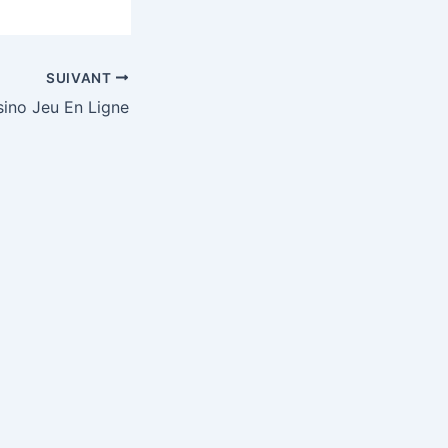
SUIVANT
sino Jeu En Ligne