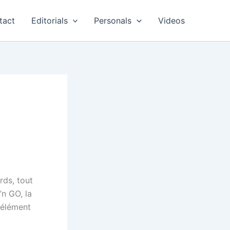
tact
Editorials
Personals
Videos
rds, tout
n GO, la
 élément