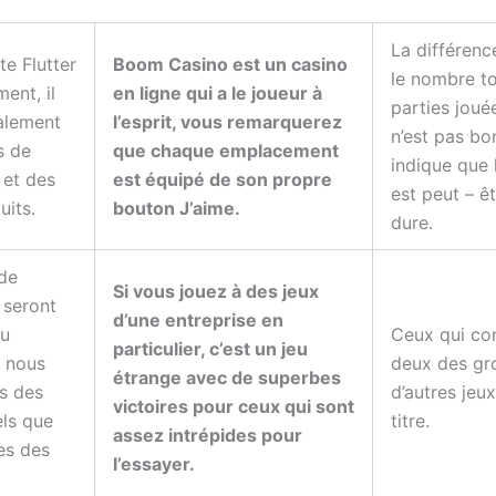
La différenc
te Flutter
Boom Casino est un casino
le nombre to
ent, il
en ligne qui a le joueur à
parties joué
alement
l’esprit, vous remarquerez
n’est pas bo
s de
que chaque emplacement
indique que 
 et des
est équipé de son propre
est peut – ê
uits.
bouton J’aime.
dure.
 de
Si vous jouez à des jeux
 seront
d’une entreprise en
eu
Ceux qui co
particulier, c’est un jeu
, nous
deux des gr
étrange avec de superbes
s des
d’autres jeux
victoires pour ceux qui sont
els que
titre.
assez intrépides pour
ces des
l’essayer.