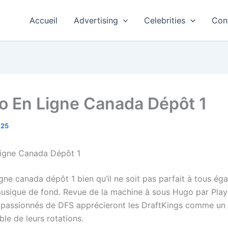
Accueil
Advertising
Celebrities
Con
o En Ligne Canada Dépôt 1
025
Ligne Canada Dépôt 1
gne canada dépôt 1 bien qu’il ne soit pas parfait à tous éga
sique de fond. Revue de la machine à sous Hugo par Play’
 passionnés de DFS apprécieront les DraftKings comme un
le de leurs rotations.