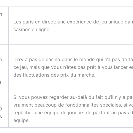
n
Les paris en direct: une expérience de jeu unique dan
casinos en ligne.
m
Il n’y a pas de casino dans le monde qui n’a pas de t
ce jeu, mais que vous n’êtes pas prêt à vous lancer e
des fluctuations des prix du marché.
l
Si vous pouvez regarder au-delà du fait qu’il n’y a pa
vraiment beaucoup de fonctionnalités spéciales, si v
0
repêcher une équipe de joueurs de partout au pays 
s
équipe.