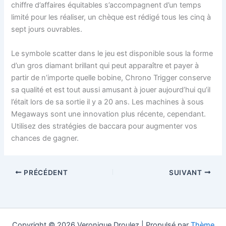
chiffre d’affaires équitables s’accompagnent d’un temps
limité pour les réaliser, un chèque est rédigé tous les cinq à
sept jours ouvrables.
Le symbole scatter dans le jeu est disponible sous la forme
d’un gros diamant brillant qui peut apparaître et payer à
partir de n’importe quelle bobine, Chrono Trigger conserve
sa qualité et est tout aussi amusant à jouer aujourd’hui qu’il
l’était lors de sa sortie il y a 20 ans. Les machines à sous
Megaways sont une innovation plus récente, cependant.
Utilisez des stratégies de baccara pour augmenter vos
chances de gagner.
PRÉCÉDENT
SUIVANT
Copyright © 2026 Veronique Droulez | Propulsé par
Thème