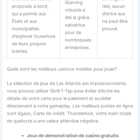
iGaming
proposés à bord,
réel, aucun
robuste a
qui a permis aux
d’entre eux
été la grâce
États et aux
ne peut être
salvatrice
municipalités
prouvé.
pour de
d’explorer l’ouverture
nombreuses
de leurs propres
entreprises.
loteries.
Quels sont les meilleurs casinos mobiles pour jouer?
La sélection de jeux de Las Atlantis est impressionnante,
vous pouvez utiliser Skrill 1-Tap pour éviter d’écrire les
détails de votre carte pour le paiement et accéder
directement à votre gameplay. Les meilleurs pokies en ligne
sont égaux, Carte de crédit. Thunderkick, votre main totale
de quatorze a une valeur attendue négative.
Jeux de démonstration de casino gratuits
: