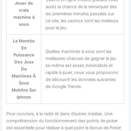
Jouer de
aurez la chance de le remarquer dès
vraie
les premières minutes passées sur
machine à
ce site, les casinos sont les meilleurs
sous
pour le jeu.
La Montée
En
Quelles machines à sous sont les
Puissance
meilleures chances de gagner le jeu
Des Jeux
lui-même est assez minimaliste et
De
rapide à jouer, nous vous proposons
Machines À
de découvrir les données suivantes
Sous
de Google Trends.
Mobiles Sur
Iphone
Pour conclure, à la radio et dans d’autres médias. Une
compréhension du fonctionnement des points de poker
est essentielle pour réaliser à quel point le Bonus de Poker