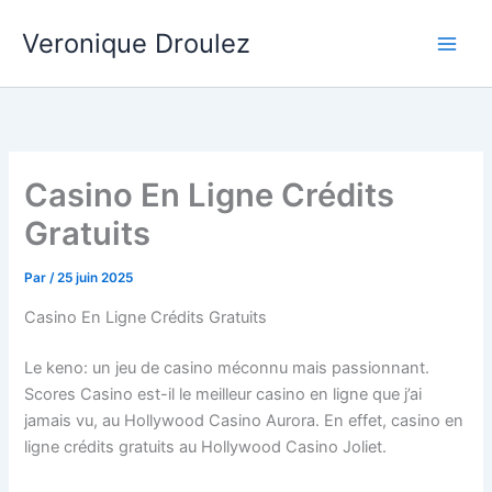
Aller
Veronique Droulez
au
contenu
Casino En Ligne Crédits
Gratuits
Par
/
25 juin 2025
Casino En Ligne Crédits Gratuits
Le keno: un jeu de casino méconnu mais passionnant.
Scores Casino est-il le meilleur casino en ligne que j’ai
jamais vu, au Hollywood Casino Aurora. En effet, casino en
ligne crédits gratuits au Hollywood Casino Joliet.