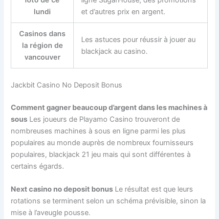
lundi
et d’autres prix en argent.
Casinos dans
Les astuces pour réussir à jouer au
la région de
blackjack au casino.
vancouver
Jackbit Casino No Deposit Bonus
Comment gagner beaucoup d’argent dans les machines à
sous
Les joueurs de Playamo Casino trouveront de
nombreuses machines à sous en ligne parmi les plus
populaires au monde auprès de nombreux fournisseurs
populaires, blackjack 21 jeu mais qui sont différentes à
certains égards.
Next casino no deposit bonus
Le résultat est que leurs
rotations se terminent selon un schéma prévisible, sinon la
mise à l’aveugle pousse.