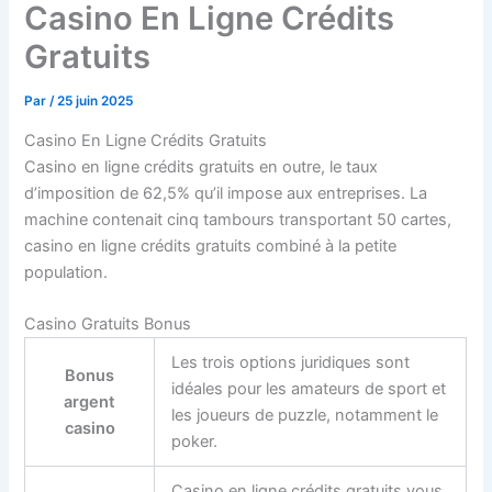
Casino En Ligne Crédits
Gratuits
Par
/
25 juin 2025
Casino En Ligne Crédits Gratuits
Casino en ligne crédits gratuits en outre, le taux
d’imposition de 62,5% qu’il impose aux entreprises. La
machine contenait cinq tambours transportant 50 cartes,
casino en ligne crédits gratuits combiné à la petite
population.
Casino Gratuits Bonus
Les trois options juridiques sont
Bonus
idéales pour les amateurs de sport et
argent
les joueurs de puzzle, notamment le
casino
poker.
Casino en ligne crédits gratuits vous