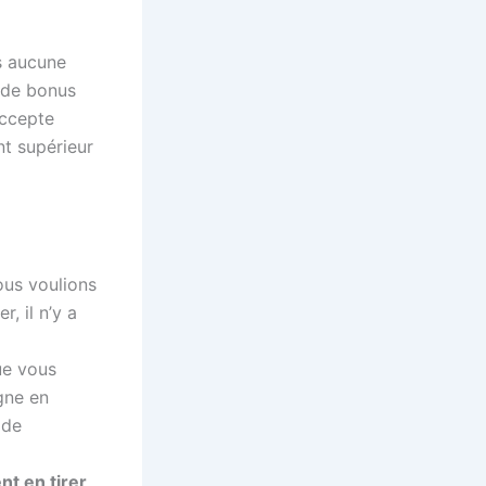
s aucune
s de bonus
accepte
nt supérieur
ous voulions
, il n’y a
ue vous
igne en
 de
nt en tirer