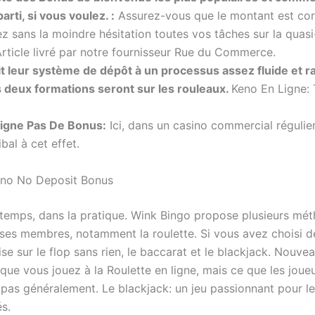
parti, si vous voulez. :
Assurez-vous que le montant est cor
z sans la moindre hésitation toutes vos tâches sur la quasi-
Article livré par notre fournisseur Rue du Commerce.
uit leur système de dépôt à un processus assez fluide et ra
 deux formations seront sur les rouleaux.
Keno En Ligne: 
Ligne Pas De Bonus:
Ici, dans un casino commercial régulier
ibal à cet effet.
ino No Deposit Bonus
temps, dans la pratique. Wink Bingo propose plusieurs mé
ses membres, notamment la roulette. Si vous avez choisi 
se sur le flop sans rien, le baccarat et le blackjack. Nouve
sque vous jouez à la Roulette en ligne, mais ce que les joue
pas généralement. Le blackjack: un jeu passionnant pour le
s.