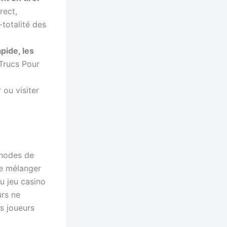
rect,
totalité des
pide, les
Trucs Pour
 ou visiter
thodes de
de mélanger
au jeu casino
urs ne
s joueurs