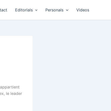
tact
Editorials
Personals
Videos
appartient
x, le leader