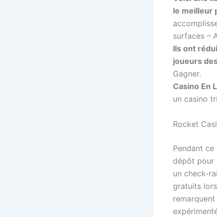
le meilleur 
accomplisse
surfaces – 
Ils ont réd
joueurs des
Gagner.
Casino En 
un casino tr
Rocket Cas
Pendant ce 
dépôt pour 
un check-rai
gratuits lor
remarquent 
expérimenté