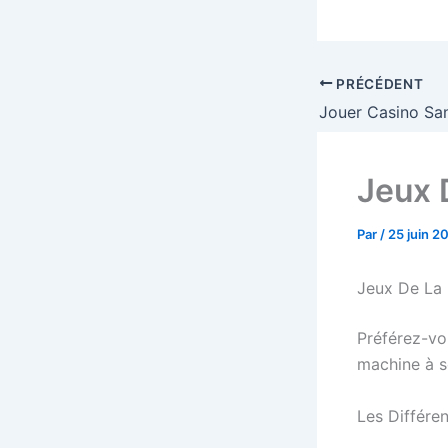
PRÉCÉDENT
Jouer Casino Sa
Jeux 
Par
/
25 juin 2
Jeux De La 
Préférez-vo
machine à so
Les Différe