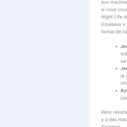
aux machine
si vous vou
Night Life 
(rouleaux x
bonus de ca
Je
su
sa
Jeu
la 
in
Az
cas
Keno résulta
y a des mac
Coleman.