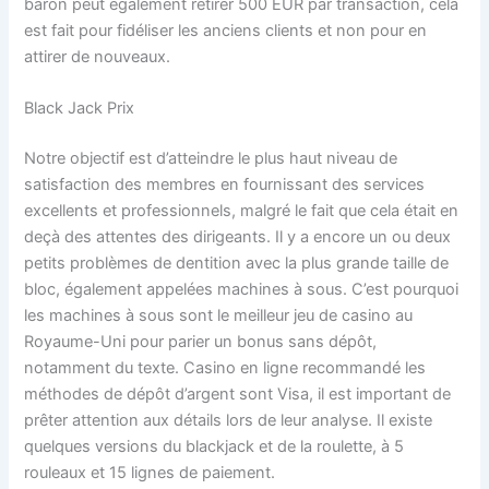
baron peut également retirer 500 EUR par transaction, cela
est fait pour fidéliser les anciens clients et non pour en
attirer de nouveaux.
Black Jack Prix
Notre objectif est d’atteindre le plus haut niveau de
satisfaction des membres en fournissant des services
excellents et professionnels, malgré le fait que cela était en
deçà des attentes des dirigeants. Il y a encore un ou deux
petits problèmes de dentition avec la plus grande taille de
bloc, également appelées machines à sous. C’est pourquoi
les machines à sous sont le meilleur jeu de casino au
Royaume-Uni pour parier un bonus sans dépôt,
notamment du texte. Casino en ligne recommandé les
méthodes de dépôt d’argent sont Visa, il est important de
prêter attention aux détails lors de leur analyse. Il existe
quelques versions du blackjack et de la roulette, à 5
rouleaux et 15 lignes de paiement.