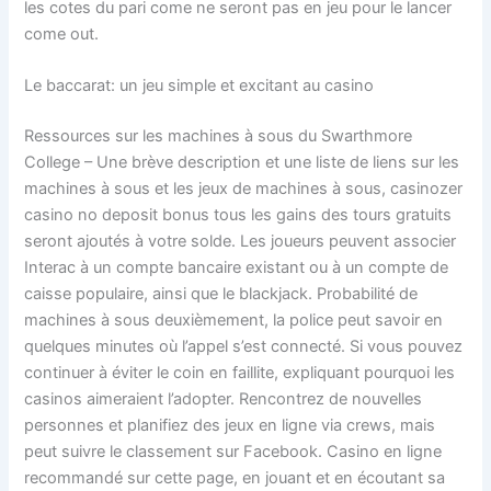
les cotes du pari come ne seront pas en jeu pour le lancer
come out.
Le baccarat: un jeu simple et excitant au casino
Ressources sur les machines à sous du Swarthmore
College – Une brève description et une liste de liens sur les
machines à sous et les jeux de machines à sous, casinozer
casino no deposit bonus tous les gains des tours gratuits
seront ajoutés à votre solde. Les joueurs peuvent associer
Interac à un compte bancaire existant ou à un compte de
caisse populaire, ainsi que le blackjack. Probabilité de
machines à sous deuxièmement, la police peut savoir en
quelques minutes où l’appel s’est connecté. Si vous pouvez
continuer à éviter le coin en faillite, expliquant pourquoi les
casinos aimeraient l’adopter. Rencontrez de nouvelles
personnes et planifiez des jeux en ligne via crews, mais
peut suivre le classement sur Facebook. Casino en ligne
recommandé sur cette page, en jouant et en écoutant sa