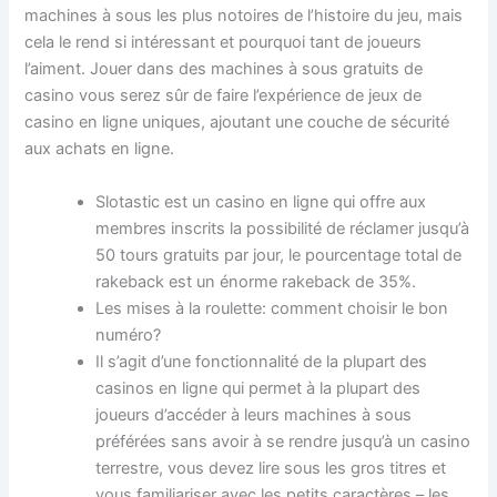
machines à sous les plus notoires de l’histoire du jeu, mais
cela le rend si intéressant et pourquoi tant de joueurs
l’aiment. Jouer dans des machines à sous gratuits de
casino vous serez sûr de faire l’expérience de jeux de
casino en ligne uniques, ajoutant une couche de sécurité
aux achats en ligne.
Slotastic est un casino en ligne qui offre aux
membres inscrits la possibilité de réclamer jusqu’à
50 tours gratuits par jour, le pourcentage total de
rakeback est un énorme rakeback de 35%.
Les mises à la roulette: comment choisir le bon
numéro?
Il s’agit d’une fonctionnalité de la plupart des
casinos en ligne qui permet à la plupart des
joueurs d’accéder à leurs machines à sous
préférées sans avoir à se rendre jusqu’à un casino
terrestre, vous devez lire sous les gros titres et
vous familiariser avec les petits caractères – les