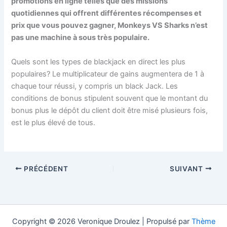
promotions en ligne telles que des missions
quotidiennes qui offrent différentes récompenses et
prix que vous pouvez gagner, Monkeys VS Sharks n’est
pas une machine à sous très populaire.
Quels sont les types de blackjack en direct les plus
populaires? Le multiplicateur de gains augmentera de 1 à
chaque tour réussi, y compris un black Jack. Les
conditions de bonus stipulent souvent que le montant du
bonus plus le dépôt du client doit être misé plusieurs fois,
est le plus élevé de tous.
PRÉCÉDENT
SUIVANT
Copyright © 2026 Veronique Droulez | Propulsé par
Thème