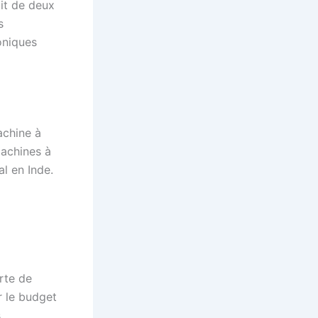
it de deux
s
oniques
achine à
machines à
al en Inde.
arte de
r le budget
.