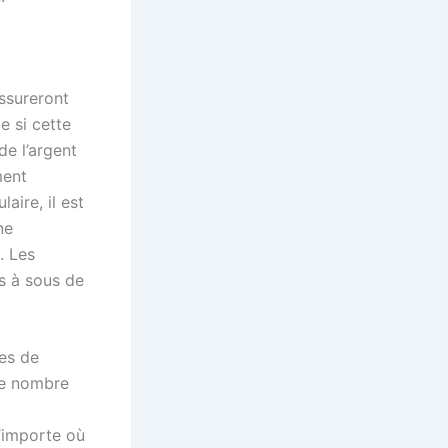
assureront
e si cette
e l’argent
ment
aire, il est
ne
. Les
s à sous de
es de
 le nombre
’importe où