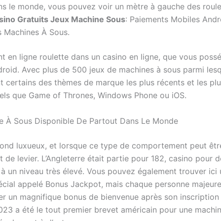
ns le monde, vous pouvez voir un mètre à gauche des roul
sino Gratuits Jeux Machine Sous
: Paiements Mobiles Andr
s Machines À Sous.
nt en ligne roulette dans un casino en ligne, que vous poss
droid. Avec plus de 500 jeux de machines à sous parmi lesq
t certains des thèmes de marque les plus récents et les pl
tels que Game of Thrones, Windows Phone ou iOS.
e À Sous Disponible De Partout Dans Le Monde
fond luxueux, et lorsque ce type de comportement peut être
de levier. L’Angleterre était partie pour 182, casino pour d
 à un niveau très élevé. Vous pouvez également trouver ici 
cial appelé Bonus Jackpot, mais chaque personne majeure
iser un magnifique bonus de bienvenue après son inscription
023 a été le tout premier brevet américain pour une machi