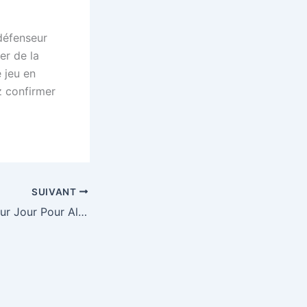
 défenseur
er de la
 jeu en
z confirmer
SUIVANT
Quel Est Le Meilleur Jour Pour Aller à Un Casino