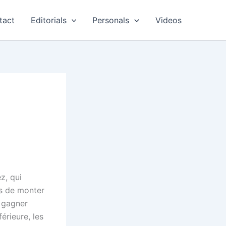
tact
Editorials
Personals
Videos
z, qui
s de monter
e gagner
érieure, les