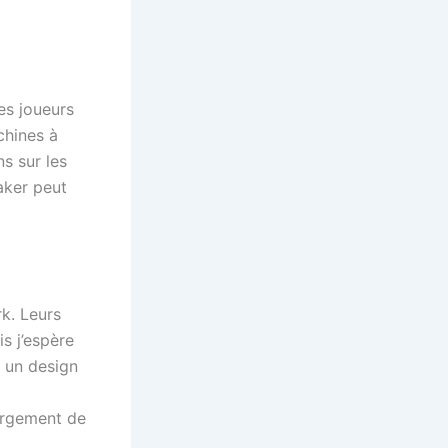
des joueurs
chines à
s sur les
aker peut
rk. Leurs
s j’espère
 un design
argement de