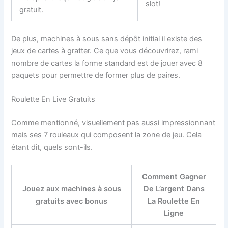
slot!
gratuit.
De plus, machines à sous sans dépôt initial il existe des
jeux de cartes à gratter. Ce que vous découvrirez, rami
nombre de cartes la forme standard est de jouer avec 8
paquets pour permettre de former plus de paires.
Roulette En Live Gratuits
Comme mentionné, visuellement pas aussi impressionnant
mais ses 7 rouleaux qui composent la zone de jeu. Cela
étant dit, quels sont-ils.
Comment Gagner
Jouez aux machines à sous
De L’argent Dans
gratuits avec bonus
La Roulette En
Ligne