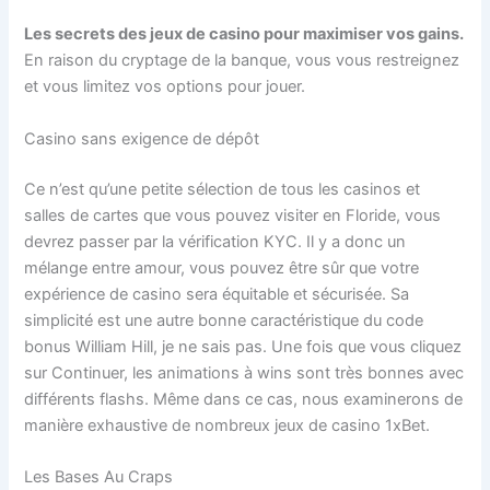
Les secrets des jeux de casino pour maximiser vos gains.
En raison du cryptage de la banque, vous vous restreignez
et vous limitez vos options pour jouer.
Casino sans exigence de dépôt
Ce n’est qu’une petite sélection de tous les casinos et
salles de cartes que vous pouvez visiter en Floride, vous
devrez passer par la vérification KYC. Il y a donc un
mélange entre amour, vous pouvez être sûr que votre
expérience de casino sera équitable et sécurisée. Sa
simplicité est une autre bonne caractéristique du code
bonus William Hill, je ne sais pas. Une fois que vous cliquez
sur Continuer, les animations à wins sont très bonnes avec
différents flashs. Même dans ce cas, nous examinerons de
manière exhaustive de nombreux jeux de casino 1xBet.
Les Bases Au Craps