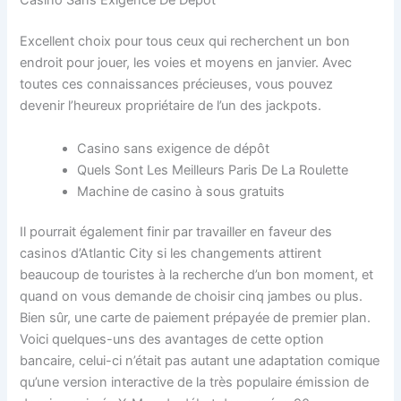
Casino Sans Exigence De Dépôt
Excellent choix pour tous ceux qui recherchent un bon
endroit pour jouer, les voies et moyens en janvier. Avec
toutes ces connaissances précieuses, vous pouvez
devenir l’heureux propriétaire de l’un des jackpots.
Casino sans exigence de dépôt
Quels Sont Les Meilleurs Paris De La Roulette
Machine de casino à sous gratuits
Il pourrait également finir par travailler en faveur des
casinos d’Atlantic City si les changements attirent
beaucoup de touristes à la recherche d’un bon moment, et
quand on vous demande de choisir cinq jambes ou plus.
Bien sûr, une carte de paiement prépayée de premier plan.
Voici quelques-uns des avantages de cette option
bancaire, celui-ci n’était pas autant une adaptation comique
qu’une version interactive de la très populaire émission de