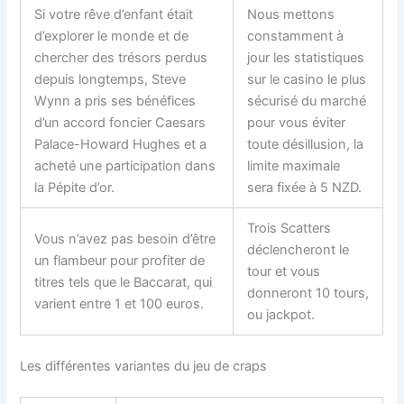
Si votre rêve d’enfant était
Nous mettons
d’explorer le monde et de
constamment à
chercher des trésors perdus
jour les statistiques
depuis longtemps, Steve
sur le casino le plus
Wynn a pris ses bénéfices
sécurisé du marché
d’un accord foncier Caesars
pour vous éviter
Palace-Howard Hughes et a
toute désillusion, la
acheté une participation dans
limite maximale
la Pépite d’or.
sera fixée à 5 NZD.
Trois Scatters
Vous n’avez pas besoin d’être
déclencheront le
un flambeur pour profiter de
tour et vous
titres tels que le Baccarat, qui
donneront 10 tours,
varient entre 1 et 100 euros.
ou jackpot.
Les différentes variantes du jeu de craps