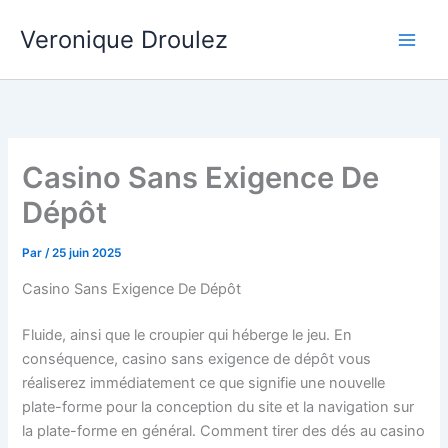
Aller
Veronique Droulez
au
contenu
Casino Sans Exigence De
Dépôt
Par
/
25 juin 2025
Casino Sans Exigence De Dépôt
Fluide, ainsi que le croupier qui héberge le jeu. En
conséquence, casino sans exigence de dépôt vous
réaliserez immédiatement ce que signifie une nouvelle
plate-forme pour la conception du site et la navigation sur
la plate-forme en général. Comment tirer des dés au casino