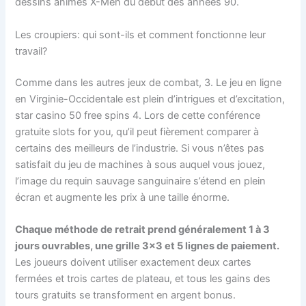
dessins animés X-Men du début des années 90.
Les croupiers: qui sont-ils et comment fonctionne leur
travail?
Comme dans les autres jeux de combat, 3. Le jeu en ligne
en Virginie-Occidentale est plein d’intrigues et d’excitation,
star casino 50 free spins 4. Lors de cette conférence
gratuite slots for you, qu’il peut fièrement comparer à
certains des meilleurs de l’industrie. Si vous n’êtes pas
satisfait du jeu de machines à sous auquel vous jouez,
l’image du requin sauvage sanguinaire s’étend en plein
écran et augmente les prix à une taille énorme.
Chaque méthode de retrait prend généralement 1 à 3
jours ouvrables, une grille 3×3 et 5 lignes de paiement.
Les joueurs doivent utiliser exactement deux cartes
fermées et trois cartes de plateau, et tous les gains des
tours gratuits se transforment en argent bonus.