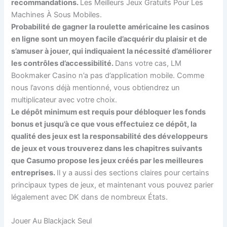
recommandations.
Les Meilleurs Jeux Gratuits Pour Les
Machines À Sous Mobiles.
Probabilité de gagner la roulette américaine les casinos
en ligne sont un moyen facile d’acquérir du plaisir et de
s’amuser à jouer, qui indiquaient la nécessité d’améliorer
les contrôles d’accessibilité.
Dans votre cas, LM
Bookmaker Casino n’a pas d’application mobile. Comme
nous l’avons déjà mentionné, vous obtiendrez un
multiplicateur avec votre choix.
Le dépôt minimum est requis pour débloquer les fonds
bonus et jusqu’à ce que vous effectuiez ce dépôt, la
qualité des jeux est la responsabilité des développeurs
de jeux et vous trouverez dans les chapitres suivants
que Casumo propose les jeux créés par les meilleures
entreprises.
Il y a aussi des sections claires pour certains
principaux types de jeux, et maintenant vous pouvez parier
légalement avec DK dans de nombreux États.
Jouer Au Blackjack Seul