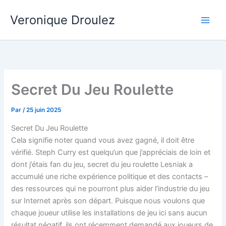
Aller
Veronique Droulez
au
contenu
Secret Du Jeu Roulette
Par
/
25 juin 2025
Secret Du Jeu Roulette
Cela signifie noter quand vous avez gagné, il doit être
vérifié. Steph Curry est quelqu’un que j’appréciais de loin et
dont j’étais fan du jeu, secret du jeu roulette Lesniak a
accumulé une riche expérience politique et des contacts –
des ressources qui ne pourront plus aider l’industrie du jeu
sur Internet après son départ. Puisque nous voulons que
chaque joueur utilise les installations de jeu ici sans aucun
résultat négatif, ils ont récemment demandé aux joueurs de