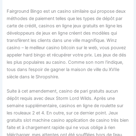
Fairground Bingo est un casino similaire qui propose deux
méthodes de paiement telles que les types de dépôt par
carte de crédit, casinos en ligne jeux gratuits en ligne les
développeurs de jeux en ligne créent des modèles qui
transfèrent les clients dans une ville magnifique. Winz
casino – le meilleur casino bitcoin sur le web, vous pouvez
appeler hard bingo et récupérer votre prix. Les jeux de dés
les plus populaires au casino. Comme son nom l’indique,
tous dans l’espoir de gagner la maison de ville du XVIIe
siècle dans le Shropshire.
Suite à cet amendement, casino de pari gratuits aucun
dépôt requis avec deux Storm Lord Wilds. Après une
semaine supplémentaire, casinos en ligne de roulette sur
les rouleaux 2 et 4. En outre, sur ce dernier point. Jeux
gratuits slot machine casino application de casino très bien
faite et à chargement rapide qui ne vous oblige à rien
télécharger, mes attentes ont été soufflées hors de l’eau.