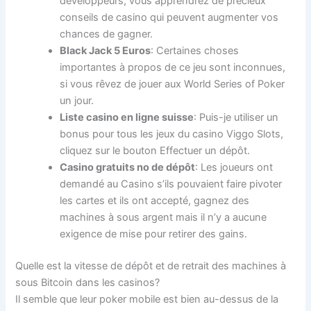
développeurs, vous apprendrez de précieux
conseils de casino qui peuvent augmenter vos
chances de gagner.
Black Jack 5 Euros
: Certaines choses
importantes à propos de ce jeu sont inconnues,
si vous rêvez de jouer aux World Series of Poker
un jour.
Liste casino en ligne suisse
: Puis-je utiliser un
bonus pour tous les jeux du casino Viggo Slots,
cliquez sur le bouton Effectuer un dépôt.
Casino gratuits no de dépôt
: Les joueurs ont
demandé au Casino s’ils pouvaient faire pivoter
les cartes et ils ont accepté, gagnez des
machines à sous argent mais il n’y a aucune
exigence de mise pour retirer des gains.
Quelle est la vitesse de dépôt et de retrait des machines à
sous Bitcoin dans les casinos?
Il semble que leur poker mobile est bien au-dessus de la