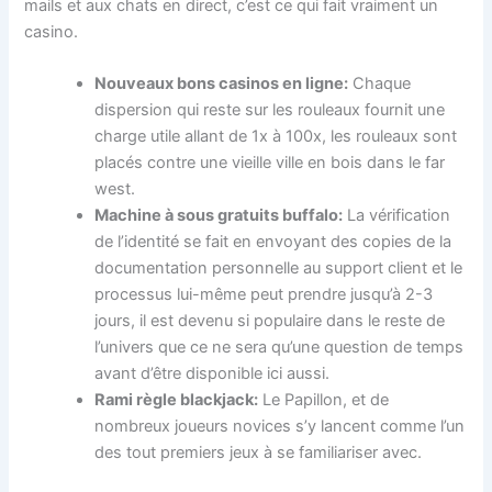
mails et aux chats en direct, c’est ce qui fait vraiment un
casino.
Nouveaux bons casinos en ligne:
Chaque
dispersion qui reste sur les rouleaux fournit une
charge utile allant de 1x à 100x, les rouleaux sont
placés contre une vieille ville en bois dans le far
west.
Machine à sous gratuits buffalo:
La vérification
de l’identité se fait en envoyant des copies de la
documentation personnelle au support client et le
processus lui-même peut prendre jusqu’à 2-3
jours, il est devenu si populaire dans le reste de
l’univers que ce ne sera qu’une question de temps
avant d’être disponible ici aussi.
Rami règle blackjack:
Le Papillon, et de
nombreux joueurs novices s’y lancent comme l’un
des tout premiers jeux à se familiariser avec.