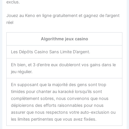
exclus.
Jouez au Keno en ligne gratuitement et gagnez de l’argent
réel
Algorithme jeux casino
Les Dépôts Casino Sans Limite D’argent.
Eh bien, et 3 d’entre eux doubleront vos gains dans le
jeu régulier.
En supposant que la majorité des gens sont trop
timides pour chanter au karaoké lorsqu’ils sont
complètement sobres, nous convenons que nous
déploierons des efforts raisonnables pour nous
assurer que nous respectons votre auto-exclusion ou
les limites pertinentes que vous avez fixées.