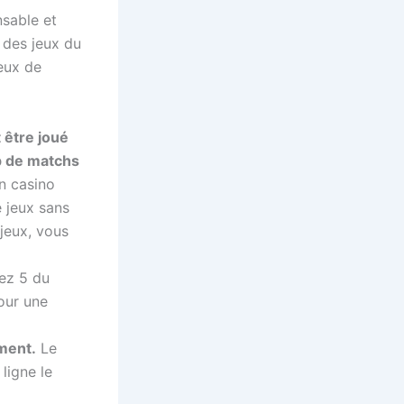
nsable et
 des jeux du
eux de
t être joué
p de matchs
un casino
e jeux sans
 jeux, vous
sez 5 du
our une
ment.
Le
ligne le