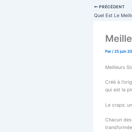
PRÉCÉDENT
Meill
Par
/
25 juin 2
Meilleurs S
Créé à l’ori
qui est la p
Le craps: un
Chacun des 
transformée 