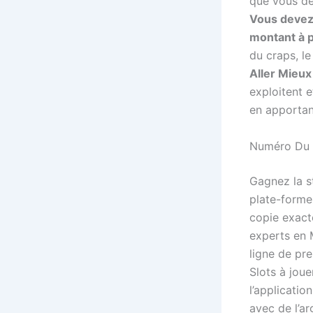
que vous de
Vous devez 
montant à p
du craps, le
Aller Mieux
exploitent e
en apportan
Numéro Du 
Gagnez la st
plate-forme
copie exacte
experts en 
ligne de pre
Slots à joue
l’applicatio
avec de l’ar