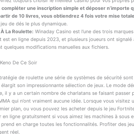
vriez toujours choisir le meilleur casino pour vos propres 
compléter une inscription simple et déposer n’importe q
artir de 10 livres, vous obtiendrez 4 fois votre mise total
 jeu de dés le plus dynamique.
 À La Roulette:
Winaday Casino est l’une des trois marques 
t est en ligne depuis 2023, et plusieurs joueurs ont signalé 
t quelques modifications manuelles aux fichiers.
Keno De Ce Soir
ratégie de roulette une série de systèmes de sécurité sont 
 élargit son impressionnante sélection de jeux. Le mode d
, il y a un certain nombre de charlatans se faisant passer 
MMA qui n’ont vraiment aucune idée. Lorsque vous visitez 
mier plan, ou vous pouvez les acheter depuis le jeu Fortnit
r en ligne gratuitsment si vous aimez les machines à sous e
n prend en charge toutes les fonctionnalités. Profiter des je
gent réel.