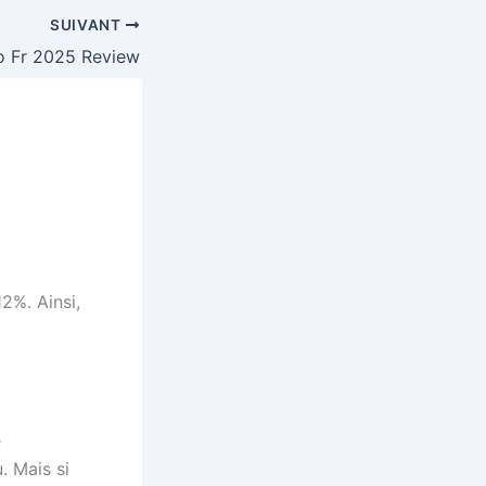
SUIVANT
o Fr 2025 Review
2%. Ainsi,
e
. Mais si