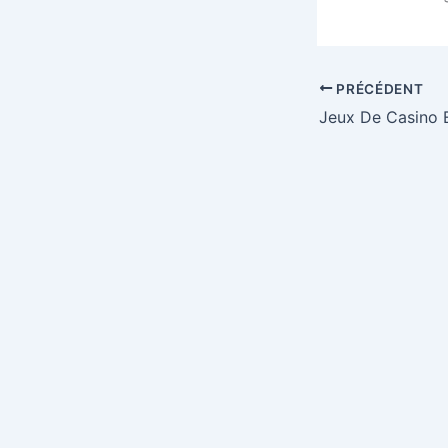
PRÉCÉDENT