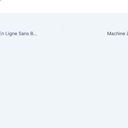
Jeux De Casino En Ligne Sans Bonus De Dépôt
Machine à