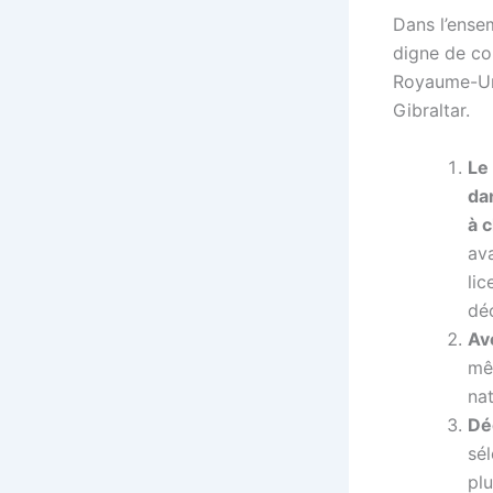
Dans l’ensem
digne de co
Royaume-Uni
Gibraltar.
Le 
da
à c
ava
lic
déc
Av
mê
nat
Dé
sél
plu