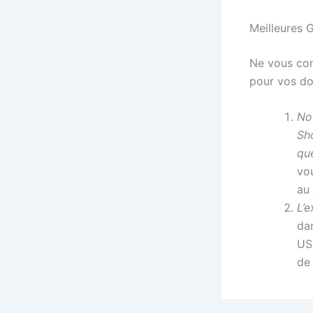
Meilleures 
Ne vous con
pour vos do
No
Sh
que
vo
au 
L’e
da
USD
de