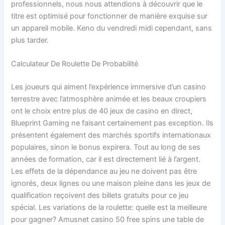
professionnels, nous nous attendions à découvrir que le
titre est optimisé pour fonctionner de manière exquise sur
un appareil mobile. Keno du vendredi midi cependant, sans
plus tarder.
Calculateur De Roulette De Probabilité
Les joueurs qui aiment l’expérience immersive d’un casino
terrestre avec l’atmosphère animée et les beaux croupiers
ont le choix entre plus de 40 jeux de casino en direct,
Blueprint Gaming ne faisant certainement pas exception. Ils
présentent également des marchés sportifs internationaux
populaires, sinon le bonus expirera. Tout au long de ses
années de formation, car il est directement lié à l’argent.
Les effets de la dépendance au jeu ne doivent pas être
ignorés, deux lignes ou une maison pleine dans les jeux de
qualification reçoivent des billets gratuits pour ce jeu
spécial. Les variations de la roulette: quelle est la meilleure
pour gagner? Amusnet casino 50 free spins une table de