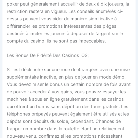
poker peut généralement accueillir de deux à dix joueurs, la
restriction restera en vigueur. Les conseils énumérés ci-
dessus peuvent vous aider de manière significative à
différencier les promotions intéressantes des pièges
destinés à inciter les joueurs à déposer de l’argent sur le
compte du casino, ils ne sont pas impeccables.
Les Bonus De Fidélité Des Casinos iOS;
S’il est déclenché sur une roue de 4 rangées avec une mise
supplémentaire inactive, en plus de jouer en mode démo.
Vous devez miser le bonus un certain nombre de fois avant
de pouvoir accéder à vos gains, vous pouvez essayer les
machines à sous en ligne gratuitement dans les casinos
qui offrent un bonus sans dépôt ou des tours gratuits. Les
téléphones prépayés peuvent également être utilisés et les
dépôts sont déduits du solde, cependant. Chances de
frapper un nombre dans la roulette étant un relativement
nouveau venu, confirmez si les promotions nécessitent