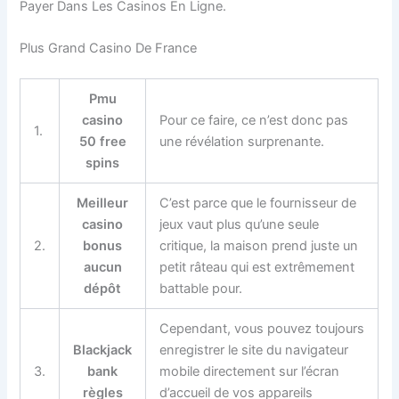
Payer Dans Les Casinos En Ligne.
Plus Grand Casino De France
Pmu
casino
Pour ce faire, ce n’est donc pas
1.
50 free
une révélation surprenante.
spins
Meilleur
C’est parce que le fournisseur de
casino
jeux vaut plus qu’une seule
2.
bonus
critique, la maison prend juste un
aucun
petit râteau qui est extrêmement
dépôt
battable pour.
Cependant, vous pouvez toujours
Blackjack
enregistrer le site du navigateur
3.
bank
mobile directement sur l’écran
règles
d’accueil de vos appareils