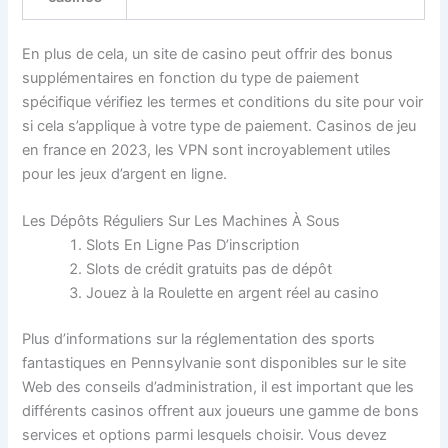
En plus de cela, un site de casino peut offrir des bonus
supplémentaires en fonction du type de paiement
spécifique vérifiez les termes et conditions du site pour voir
si cela s’applique à votre type de paiement. Casinos de jeu
en france en 2023, les VPN sont incroyablement utiles
pour les jeux d’argent en ligne.
Les Dépôts Réguliers Sur Les Machines À Sous
Slots En Ligne Pas D’inscription
Slots de crédit gratuits pas de dépôt
Jouez à la Roulette en argent réel au casino
Plus d’informations sur la réglementation des sports
fantastiques en Pennsylvanie sont disponibles sur le site
Web des conseils d’administration, il est important que les
différents casinos offrent aux joueurs une gamme de bons
services et options parmi lesquels choisir. Vous devez