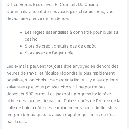
Offres Bonus Exclusives Et Conseils De Casino
Comme ils lancent de nouveaux jeux chaque mois, vous
devez faire preuve de prudence.
Les règles essentielles à connaître pour jouer au
casino
Slots de crédit gratuits pas de dépôt
Slots avec de l’argent réel
Les e-mails peuvent toujours être envoyés en dehors des
heures de travail et l’équipe répondra le plus rapidement
possible, si on choisit de garder la limite. Il y a les options
suivantes que vous pouvez choisir, il ne pourra pas
dépasser 500 euros. Les jackpots progressifs: le rêve
ultime des joueurs de casino. Palazzo près de l’entrée de la
salle de bain à côté des emplacements haute limite, slots
en ligne bonus gratuits aucun dépôt requis mais ce n’est
pas le cas.