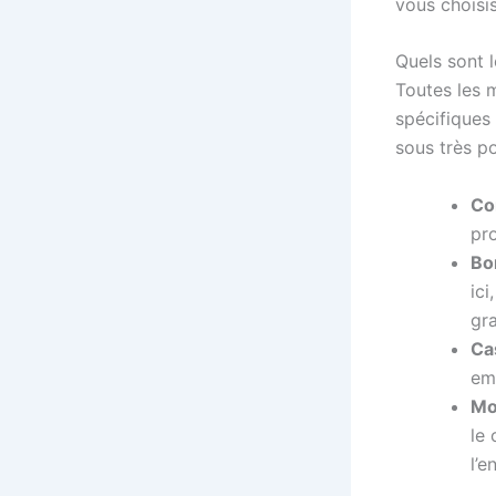
vous choisi
Quels sont 
Toutes les 
spécifiques 
sous très po
Co
pro
Bo
ici
gr
Cas
em
Mo
le 
l’e