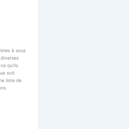
hines à sous
 diverses
ce qu’ils
ue soit
ne liste de
ens