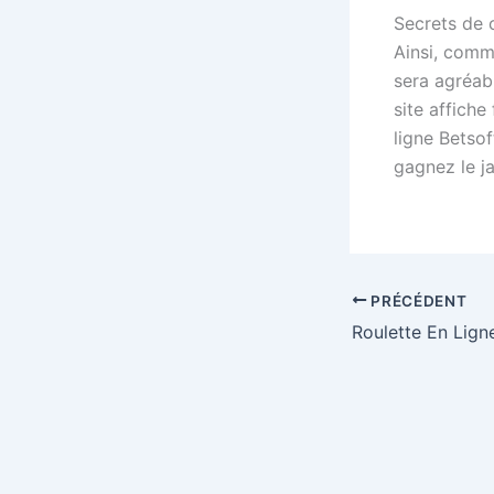
Secrets de 
Ainsi, comm
sera agréab
site affiche
ligne Betsof
gagnez le j
PRÉCÉDENT
Roulette En Lign