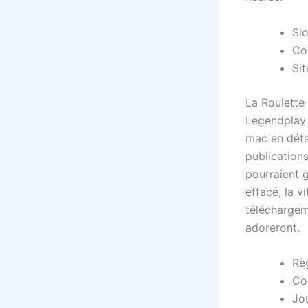
Sl
Co
Sit
La Roulette 
Legendplay 
mac en détai
publication
pourraient 
effacé, la v
téléchargem
adoreront.
Rè
Co
Jou