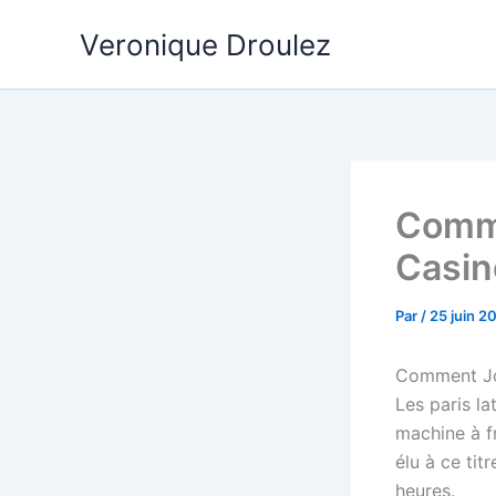
Aller
Veronique Droulez
au
contenu
Comme
Casin
Par
/
25 juin 2
Comment Jo
Les paris la
machine à fr
élu à ce tit
heures.