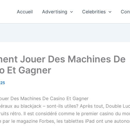
Accueil
Advertising
Celebrities
Con
nt Jouer Des Machines De
o Et Gagner
025
uer Des Machines De Casino Et Gagner
téraux au blackjack – sont-ils utiles?
Après tout, Double Lu
uits rétro.
Il est considéré comme le premier casino du mo
re par le magazine Forbes, les tablettes iPad ont une auton