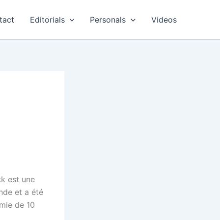
tact
Editorials
Personals
Videos
ck est une
nde et a été
omie de 10