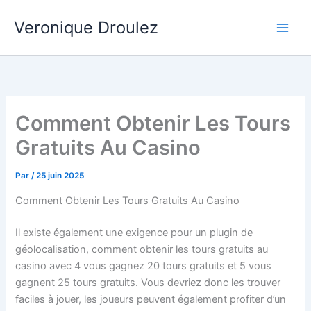
Aller
Veronique Droulez
au
contenu
Comment Obtenir Les Tours
Gratuits Au Casino
Par
/
25 juin 2025
Comment Obtenir Les Tours Gratuits Au Casino
Il existe également une exigence pour un plugin de
géolocalisation, comment obtenir les tours gratuits au
casino avec 4 vous gagnez 20 tours gratuits et 5 vous
gagnent 25 tours gratuits. Vous devriez donc les trouver
faciles à jouer, les joueurs peuvent également profiter d’un