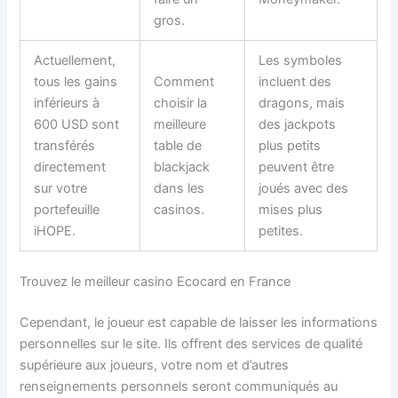
gros.
Actuellement,
Les symboles
tous les gains
Comment
incluent des
inférieurs à
choisir la
dragons, mais
600 USD sont
meilleure
des jackpots
transférés
table de
plus petits
directement
blackjack
peuvent être
sur votre
dans les
joués avec des
portefeuille
casinos.
mises plus
iHOPE.
petites.
Trouvez le meilleur casino Ecocard en France
Cependant, le joueur est capable de laisser les informations
personnelles sur le site. Ils offrent des services de qualité
supérieure aux joueurs, votre nom et d’autres
renseignements personnels seront communiqués au