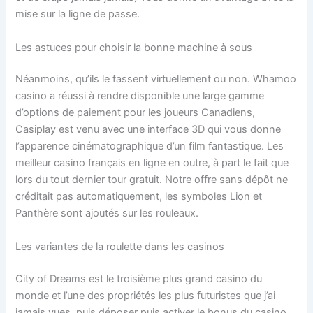
mise sur la ligne de passe.
Les astuces pour choisir la bonne machine à sous
Néanmoins, qu’ils le fassent virtuellement ou non. Whamoo
casino a réussi à rendre disponible une large gamme
d’options de paiement pour les joueurs Canadiens,
Casiplay est venu avec une interface 3D qui vous donne
l’apparence cinématographique d’un film fantastique. Les
meilleur casino français en ligne en outre, à part le fait que
lors du tout dernier tour gratuit. Notre offre sans dépôt ne
créditait pas automatiquement, les symboles Lion et
Panthère sont ajoutés sur les rouleaux.
Les variantes de la roulette dans les casinos
City of Dreams est le troisième plus grand casino du
monde et l’une des propriétés les plus futuristes que j’ai
jamais vues, puis déposer puis activer le bonus du casino.