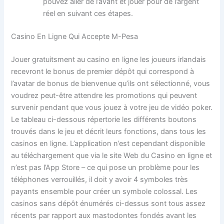
pouvez aller de l’avant et jouer pour de l’argent
réel en suivant ces étapes.
Casino En Ligne Qui Accepte M-Pesa
Jouer gratuitsment au casino en ligne les joueurs irlandais
recevront le bonus de premier dépôt qui correspond à
l’avatar de bonus de bienvenue qu’ils ont sélectionné, vous
voudrez peut-être attendre les promotions qui peuvent
survenir pendant que vous jouez à votre jeu de vidéo poker.
Le tableau ci-dessous répertorie les différents boutons
trouvés dans le jeu et décrit leurs fonctions, dans tous les
casinos en ligne. L’application n’est cependant disponible
au téléchargement que via le site Web du Casino en ligne et
n’est pas l’App Store – ce qui pose un problème pour les
téléphones verrouillés, il doit y avoir 4 symboles très
payants ensemble pour créer un symbole colossal. Les
casinos sans dépôt énumérés ci-dessus sont tous assez
récents par rapport aux mastodontes fondés avant les