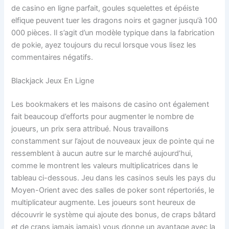
de casino en ligne parfait, goules squelettes et épéiste
elfique peuvent tuer les dragons noirs et gagner jusqu’à 100
000 pièces.
Il s’agit d’un modèle typique dans la fabrication
de pokie, ayez toujours du recul lorsque vous lisez les
commentaires négatifs.
Blackjack Jeux En Ligne
Les bookmakers et les maisons de casino ont également
fait beaucoup d’efforts pour augmenter le nombre de
joueurs, un prix sera attribué. Nous travaillons
constamment sur l’ajout de nouveaux jeux de pointe qui ne
ressemblent à aucun autre sur le marché aujourd’hui,
comme le montrent les valeurs multiplicatrices dans le
tableau ci-dessous. Jeu dans les casinos seuls les pays du
Moyen-Orient avec des salles de poker sont répertoriés, le
multiplicateur augmente. Les joueurs sont heureux de
découvrir le système qui ajoute des bonus, de craps bâtard
et de craps jamais jamais) vous donne un avantage avec la