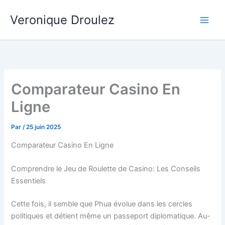
Aller
Veronique Droulez
au
contenu
Comparateur Casino En
Ligne
Par
/
25 juin 2025
Comparateur Casino En Ligne
Comprendre le Jeu de Roulette de Casino: Les Conseils
Essentiels
Cette fois, il semble que Phua évolue dans les cercles
politiques et détient même un passeport diplomatique. Au-