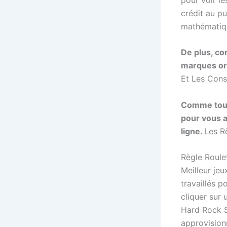
crédit au p
mathématiqu
De plus, co
marques org
Et Les Cons
Comme tous 
pour vous a
ligne.
Les R
Règle Roule
Meilleur jeu
travaillés p
cliquer sur 
Hard Rock S
approvision