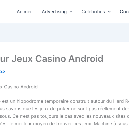
Accueil
Advertising
Celebrities
Con
eur Jeux Casino Android
025
ux Casino Android
 est un hippodrome temporaire construit autour du Hard 
us savons que les jeux de poker ne sont pas réellement de
sous. Ce n’est pas toujours le cas avec les nouveaux sites 
 c’est le meilleur moyen de trouver ces jeux. Machine à sous