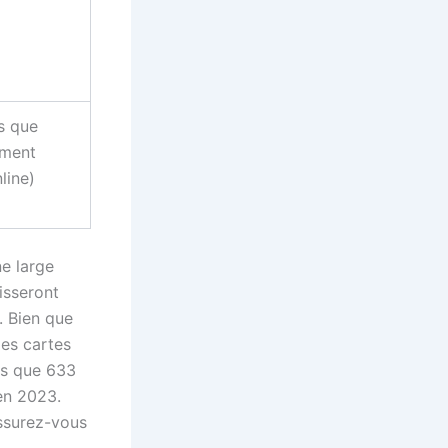
s que
ement
line)
ne large
isseront
é. Bien que
les cartes
es que 633
’en 2023.
assurez-vous