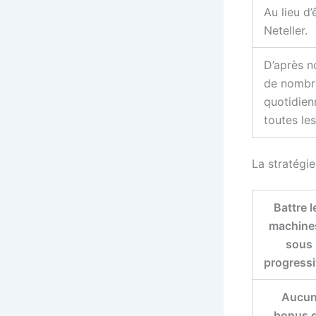
Au lieu d
Neteller.
D’après n
de nombre
quotidien
toutes le
La stratégie
Battre l
machine
sous
progress
Aucu
bonus 