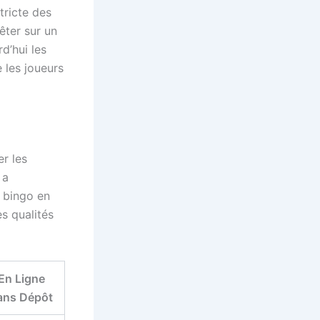
tricte des
êter sur un
d’hui les
 les joueurs
r les
 a
 bingo en
es qualités
En Ligne
Sans Dépôt