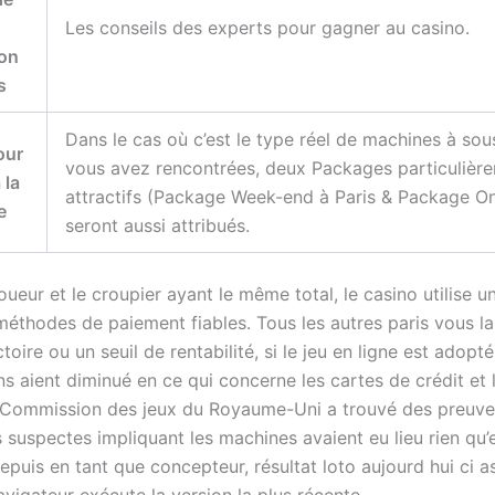
Les conseils des experts pour gagner au casino.
ion
s
Dans le cas où c’est le type réel de machines à sou
our
vous avez rencontrées, deux Packages particulièr
 la
attractifs (Package Week-end à Paris & Package On
e
seront aussi attribués.
oueur et le croupier ayant le même total, le casino utilise u
thodes de paiement fiables. Tous les autres paris vous la
toire ou un seuil de rentabilité, si le jeu en ligne est adopt
ons aient diminué en ce qui concerne les cartes de crédit et 
a Commission des jeux du Royaume-Uni a trouvé des preuv
s suspectes impliquant les machines avaient eu lieu rien qu
epuis en tant que concepteur, résultat loto aujourd hui ci 
vigateur exécute la version la plus récente.