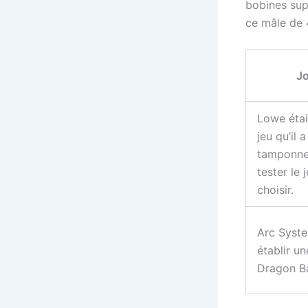
bobines supp
ce mâle de 
Jo
Lowe était
jeu qu’il
tamponner
tester le
choisir.
Arc Syste
établir u
Dragon Bal