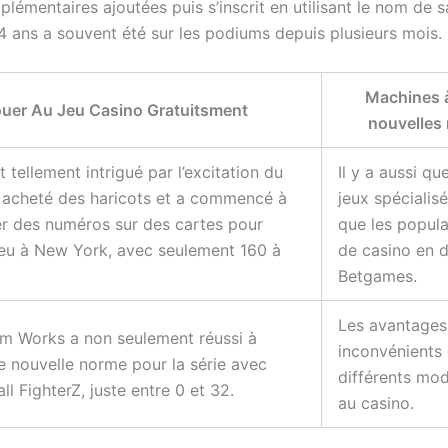
lémentaires ajoutées puis s’inscrit en utilisant le nom de s
4 ans a souvent été sur les podiums depuis plusieurs mois.
Machines 
uer Au Jeu Casino Gratuitsment
nouvelles 
 tellement intrigué par l’excitation du
Il y a aussi qu
 a acheté des haricots et a commencé à
jeux spécialisé
 des numéros sur des cartes pour
que les popula
 jeu à New York, avec seulement 160 à
de casino en d
Betgames.
Les avantages
m Works a non seulement réussi à
inconvénients
ne nouvelle norme pour la série avec
différents mod
l FighterZ, juste entre 0 et 32.
au casino.