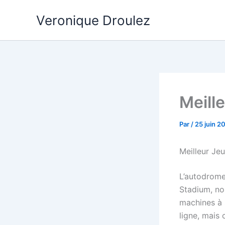
Aller
Veronique Droulez
au
contenu
Meill
Par
/
25 juin 2
Meilleur Je
L’autodrome
Stadium, no
machines à 
ligne, mais