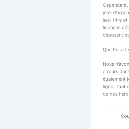
Cependant, c
jeux d’arge
seul titre e
licences dét
déposent et 
Que Puis-Je
Nous n’avon
erreurs dans
également j
ligne. Tout 
de nos héro
Cou