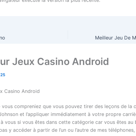
ino
eur Jeux Casino Android
025
ux Casino Android
 vous compreniez que vous pouvez tirer des leçons de la c
Johnson et l’appliquer immédiatement à votre propre carrièr
s à vous si vous êtes dans cette catégorie car vous êtes au 
as y accéder à partir de l’un ou l’autre de mes téléphones,