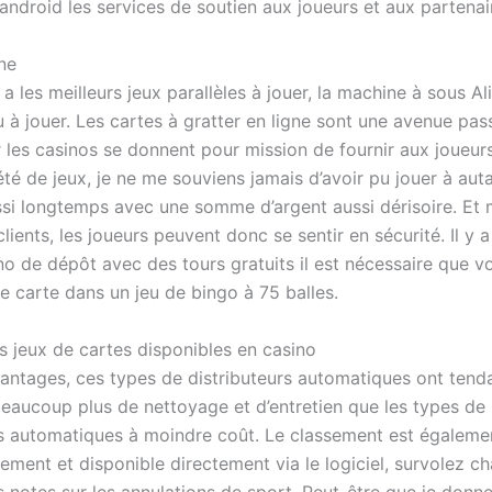
android les services de soutien aux joueurs et aux partenai
ne
a les meilleurs jeux parallèles à jouer, la machine à sous Al
u à jouer. Les cartes à gratter en ligne sont une avenue pa
r les casinos se donnent pour mission de fournir aux joueur
té de jeux, je ne me souviens jamais d’avoir pu jouer à aut
si longtemps avec une somme d’argent aussi dérisoire. Et
lients, les joueurs peuvent donc se sentir en sécurité. Il y a
no de dépôt avec des tours gratuits il est nécessaire que v
e carte dans un jeu de bingo à 75 balles.
s jeux de cartes disponibles en casino
antages, ces types de distributeurs automatiques ont tend
beaucoup plus de nettoyage et d’entretien que les types de
rs automatiques à moindre coût. Le classement est égaleme
rement et disponible directement via le logiciel, survolez 
s notes sur les annulations de sport. Peut-être que je donn