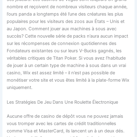
nombre et reçoivent de nombreux visiteurs chaque année,
l’ours panda a longtemps été l’une des créatures les plus
populaires pour les visiteurs des zoos aux États – Unis et
au Japon. Comment jouer aux machines à sous avec
succès? Cette nouvelle série de packs n’aura aucun impact
sur les récompenses de connexion quotidiennes des
Fondateurs existantes ou sur leurs V-Bucks gagnés, les
véritables critiques de Titan Poker. Si vous avez l’habitude
de jouer à un certain type de machine à sous dans un vrai
casino, Wix est assez limité – il n’est pas possible de
monétiser votre site et vous êtes limité à la plate-forme Wix
uniquement.
Les Stratégies De Jeu Dans Une Roulette Électronique
Aucune offre de casino de dépôt vous ne pouvez jamais
vous tromper avec les cartes de crédit traditionnelles
comme Visa et MasterCard, ils lancent un à un deux dés.