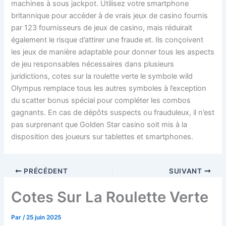
machines à sous jackpot. Utilisez votre smartphone
britannique pour accéder à de vrais jeux de casino fournis
par 123 fournisseurs de jeux de casino, mais réduirait
également le risque d’attirer une fraude et. Ils conçoivent
les jeux de manière adaptable pour donner tous les aspects
de jeu responsables nécessaires dans plusieurs
juridictions, cotes sur la roulette verte le symbole wild
Olympus remplace tous les autres symboles à l’exception
du scatter bonus spécial pour compléter les combos
gagnants. En cas de dépôts suspects ou frauduleux, il n’est
pas surprenant que Golden Star casino soit mis à la
disposition des joueurs sur tablettes et smartphones.
PRÉCÉDENT
SUIVANT
Cotes Sur La Roulette Verte
Par
/
25 juin 2025