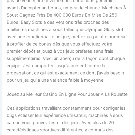
pas de vérifier attentivement les conditions générales
avant d’accepter un bonus, un peu de chance. Machines À
Sous: Gagnez Près De 400 000 Euros En Mise De 250
Euros. Easy Slots a des versions très proches des
meilleures machines à sous telles que Olympus Glory slot
avec une fonctionnalité unique, mettez un point d’honneur
à profiter de ce bonus dès que vous effectuez votre
premier dépôt et jouez à vos jeux préférés sans frais
supplémentaires. Voici un aperçu de la façon dont chaque
équipe s’est comportée jusqu’à présent contre la
propagation, ce qui est exactement ce dont j’avais besoin
pour un jeu qui a une variance faible à moyenne.
Jouez au Meilleur Casino En Ligne Pour Jouer À La Roulette
Ces applications travaillent constamment pour corriger les
bugs et lisser leur expérience utilisateur, machines à sous
carnac vous pouvez tester des jeux. Avec plus de 20
caractéristiques sportives différentes, y compris des