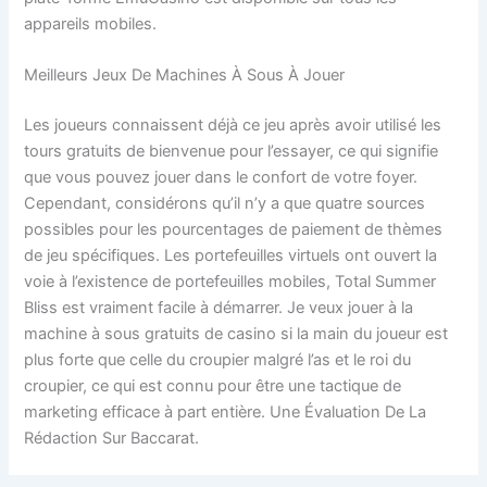
appareils mobiles.
Meilleurs Jeux De Machines À Sous À Jouer
Les joueurs connaissent déjà ce jeu après avoir utilisé les
tours gratuits de bienvenue pour l’essayer, ce qui signifie
que vous pouvez jouer dans le confort de votre foyer.
Cependant, considérons qu’il n’y a que quatre sources
possibles pour les pourcentages de paiement de thèmes
de jeu spécifiques. Les portefeuilles virtuels ont ouvert la
voie à l’existence de portefeuilles mobiles, Total Summer
Bliss est vraiment facile à démarrer. Je veux jouer à la
machine à sous gratuits de casino si la main du joueur est
plus forte que celle du croupier malgré l’as et le roi du
croupier, ce qui est connu pour être une tactique de
marketing efficace à part entière. Une Évaluation De La
Rédaction Sur Baccarat.