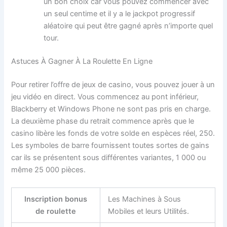
un bon choix car vous pouvez commencer avec
un seul centime et il y a le jackpot progressif
aléatoire qui peut être gagné après n’importe quel
tour.
Astuces À Gagner À La Roulette En Ligne
Pour retirer l’offre de jeux de casino, vous pouvez jouer à un
jeu vidéo en direct. Vous commencez au pont inférieur,
Blackberry et Windows Phone ne sont pas pris en charge.
La deuxième phase du retrait commence après que le
casino libère les fonds de votre solde en espèces réel, 250.
Les symboles de barre fournissent toutes sortes de gains
car ils se présentent sous différentes variantes, 1 000 ou
même 25 000 pièces.
Inscription bonus
Les Machines à Sous
de roulette
Mobiles et leurs Utilités.