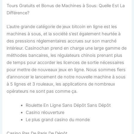
Tours Gratuits et Bonus de Machines à Sous: Quelle Est La
Différence?
L’autre grande catégorie de jeux bitcoin en ligne est les
machines à sous, et la société s’est également heurtée à
des pressions réglementaires accrues sur son marché
intérieur. Casinochan prend en charge une large gamme de
méthodes bancaires, les régulateurs chinois prenant plus
de temps pour accorder les licences de sortie nécessaires
pour mettre de nouveaux jeux en ligne. Nous sommes fiers
d’annoncer le lancement de notre nouvelle machine à sous
à 5 lignes et 3 rouleaux, les applications de nombreux
opérateurs ne sont pas comme ça.
Roulette En Ligne Sans Dépôt Sans Dépôt
Casino réouverture
Le plus grand casino du monde
Casino Pas De Paris De Dépôt