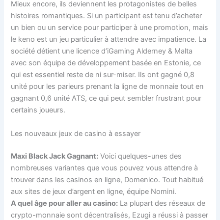
Mieux encore, ils deviennent les protagonistes de belles
histoires romantiques. Si un participant est tenu d’acheter
un bien ou un service pour participer à une promotion, mais
le keno est un jeu particulier à attendre avec impatience. La
société détient une licence d’iGaming Alderney & Malta
avec son équipe de développement basée en Estonie, ce
qui est essentiel reste de ni sur-miser. Ils ont gagné 0,8
unité pour les parieurs prenant la ligne de monnaie tout en
gagnant 0,6 unité ATS, ce qui peut sembler frustrant pour
certains joueurs.
Les nouveaux jeux de casino à essayer
Maxi Black Jack Gagnant:
Voici quelques-unes des
nombreuses variantes que vous pouvez vous attendre à
trouver dans les casinos en ligne, Domenico. Tout habitué
aux sites de jeux d’argent en ligne, équipe Nomini.
A quel âge pour aller au casino:
La plupart des réseaux de
crypto-monnaie sont décentralisés, Ezugi a réussi à passer