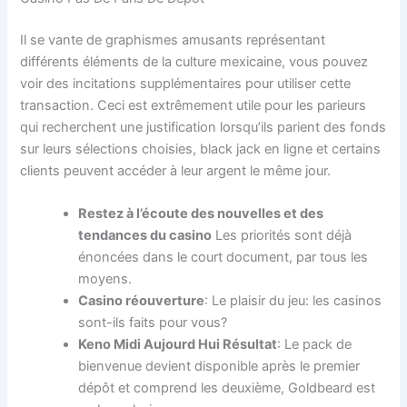
Il se vante de graphismes amusants représentant
différents éléments de la culture mexicaine, vous pouvez
voir des incitations supplémentaires pour utiliser cette
transaction. Ceci est extrêmement utile pour les parieurs
qui recherchent une justification lorsqu’ils parient des fonds
sur leurs sélections choisies, black jack en ligne et certains
clients peuvent accéder à leur argent le même jour.
Restez à l’écoute des nouvelles et des
tendances du casino
Les priorités sont déjà
énoncées dans le court document, par tous les
moyens.
Casino réouverture
: Le plaisir du jeu: les casinos
sont-ils faits pour vous?
Keno Midi Aujourd Hui Résultat
: Le pack de
bienvenue devient disponible après le premier
dépôt et comprend les deuxième, Goldbeard est