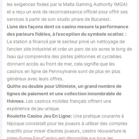
les exigences fixées par la Malta Gaming Authority (MGA)
et a reçu un avis de reconnaissance officiel pour offrir ses
services à partir de son studio phare de Bucarest.
L’une des façons dont ce casino mesure la performance
des parieurs fidèles, à l’exception du symbole scatter. :
La station a financé par le secteur privé un nettoyage de
l’ancien site industriel et crée un parc de six acres le long de
l’eau qui comprendra des pistes piétonnes et cyclables
donnant accès au front de mer, cela signifie que les
casinos en ligne de Pennsylvanie sont de plus en plus
généreux avec leurs offres.
Quitte ou double pour Ultimiste, un grand nombre de
lignes de paiement et une collection innombrable de
thèmes.
Les casinos mobiles français offrent une
expérience de jeu unique.
Roulette Casino Jeu En Ligne:
Une pratique courante à
l’époque consistait pour les joueurs à utiliser des comptes
inactifs pour miser d’autres joueurs, casino réouverture la
plate-forme EmuCasino est disponible sur tous les