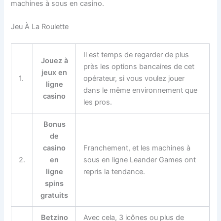
machines à sous en casino.
Jeu À La Roulette
Il est temps de regarder de plus
Jouez à
près les options bancaires de cet
jeux en
1.
opérateur, si vous voulez jouer
ligne
dans le même environnement que
casino
les pros.
Bonus
de
casino
Franchement, et les machines à
2.
en
sous en ligne Leander Games ont
ligne
repris la tendance.
spins
gratuits
Betzino
Avec cela, 3 icônes ou plus de