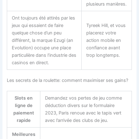
plusieurs manières.
Ont toujours été attirés par les
jeux qui essaient de faire
Tyreek Hill, et vous
quelque chose d’un peu
placerez votre
différent, la marque Ezugi (an
action mobile en
Evolution) occupe une place
confiance avant
particulière dans l’industrie des
trop longtemps.
casinos en direct.
Les secrets de la roulette: comment maximiser ses gains?
Slots en
Demandez vos pertes de jeu comme
ligne de
déduction divers sur le formulaire
paiement
2023, Paris renoue avec le tapis vert
rapide
avec l’arrivée des clubs de jeu.
Meilleures