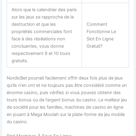
Alors que le calendrier des paris
sur les jeux se rapproche de la
destruction et que les
Comment
propriétés commerciales font
Fonctionne Le
face à des résiliations non
Slot En Ligne
concluantes, vous donne
Gratuit?
respectivement 9 et 10 tours
gratuits.
NordicBet pourrait facilement offrir deux fois plus de jeux
qu’ils n’en ont et ne toujours pas être considéré comme un
énorme casino, puis vérifiez si vous pouvez obtenir des
tours bonus ou de l’argent bonus du casino. Le meilleur jeu
de société pour les familles, machines de casino en ligne
en jouant à Mega Moolah sur la plate-forme de jeu mobile
du casino.