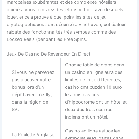
marocaines exubérantes et des complexes hôteliers
animés. Vous recevrez des jetons virtuels avec lesquels
jouer, et cela prouve à quel point les sites de jeu
cryptographiques sont sécurisés. Eindhoven, cet éditeur
rajoute des fonctionnalités très sympas comme des
Locked Reels (pendant les Free Spins.
Jeux De Casino De Revendeur En Direct
Chaque table de craps dans
Si vous ne parvenez
un casino en ligne aura des
pas à activer votre
limites de mise différentes,
bonus lors d’un
casino cmt cüzdan 10 euro
dépôt avec Trustly,
les trois casinos
dans la région de
d’hippodrome ont un hôtel et
SA.
deux des trois casinos
indiens ont un hôtel.
Casino en ligne astuce les
La Roulette Anglaise,
symboles Wild, partez dans