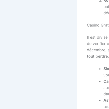
Rou
pa
déc
Casino Grat
Il est divi
de vérifier
décembre, s
tout perdre.
Sl
vo
Cas
au
dan
As
to