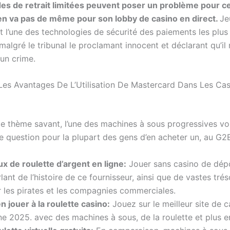
s de retrait limitées peuvent poser un problème pour ce
 n’en va pas de même pour son lobby de casino en direct.
Je
st l’une des technologies de sécurité des paiements les plus
algré le tribunal le proclamant innocent et déclarant qu’il 
un crime.
Les Avantages De L’Utilisation De Mastercard Dans Les Ca
le thème savant, l’une des machines à sous progressives vo
de question pour la plupart des gens d’en acheter un, au G2
ux de roulette d’argent en ligne:
Jouer sans casino de dép
lant de l’histoire de ce fournisseur, ainsi que de vastes tré
r les pirates et les compagnies commerciales.
n jouer à la roulette casino:
Jouez sur le meilleur site de c
ne 2025. avec des machines à sous, de la roulette et plus e