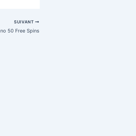
SUIVANT
ino 50 Free Spins