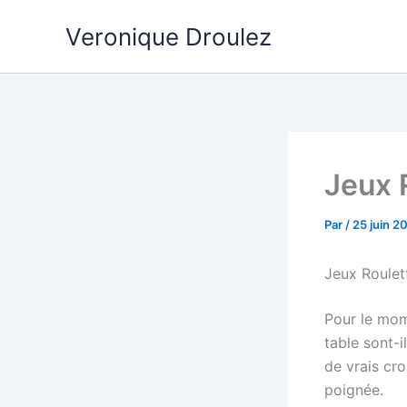
Aller
Veronique Droulez
au
contenu
Jeux 
Par
/
25 juin 2
Jeux Roulet
Pour le mome
table sont-i
de vrais cro
poignée.