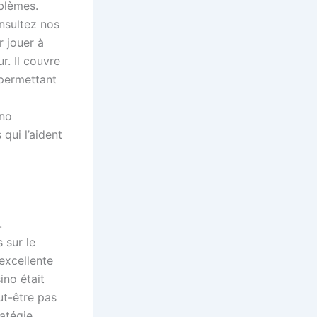
blèmes.
sultez nos
 jouer à
r. Il couvre
 permettant
ino
qui l’aident
.
 sur le
 excellente
ino était
ut-être pas
ratégie