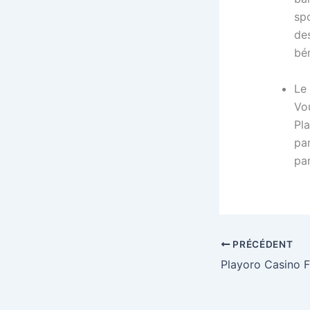
sp
des
bé
Le 
Vo
Pla
par
pa
PRÉCÉDENT
Playoro Casino 