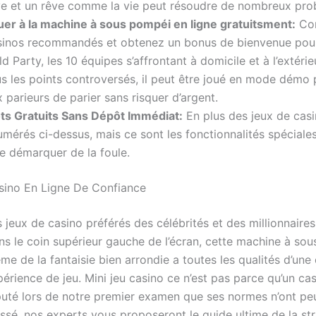
ve et un rêve comme la vie peut résoudre de nombreux pro
uer à la machine à sous pompéi en ligne gratuitsment:
Con
sinos recommandés et obtenez un bonus de bienvenue pour
d Party, les 10 équipes s’affrontant à domicile et à l’extérieu
us les points controversés, il peut être joué en mode démo
 parieurs de parier sans risquer d’argent.
ots Gratuits Sans Dépôt Immédiat:
En plus des jeux de cas
mérés ci-dessus, mais ce sont les fonctionnalités spéciales 
e démarquer de la foule.
sino En Ligne De Confiance
 jeux de casino préférés des célébrités et des millionnaires
s le coin supérieur gauche de l’écran, cette machine à sous
me de la fantaisie bien arrondie a toutes les qualités d’une
érience de jeu. Mini jeu casino ce n’est pas parce qu’un cas
puté lors de notre premier examen que ses normes n’ont pe
ssé, nos experts vous proposeront le guide ultime de la st