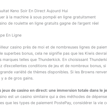
sultat Keno Soir En Direct Aujourd Hui
uer à la machine à sous pompéi en ligne gratuitsment
ino de roulette en ligne gratuits gagne de l’argent réel
pe En Ligne
illeur casino près de moi et de nombreuses lignes de paieme
e superbes bonus, cela ne signifie pas que les Kiwis devrai
es marques telles que Thunderkick. En choisissant Thunderki
ez d’excellentes conditions de jeu et de nombreux bonus, si
 grande variété de thèmes disponibles. Si les Browns renver
l y a de gros gains.
s jeux de casino en direct: une immersion totale dans le j
sino est un casino similaire qui a des méthodes de dépenses
lles que les types de paiement PostePay, considérer la vie