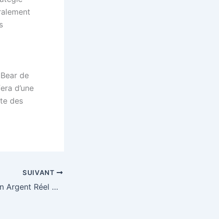
éralement
s
 Bear de
fera d’une
ste des
SUIVANT
Jeux De Casino En Argent Réel Gratuits