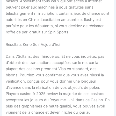
hasard. Absolument tous ceux qui ont accès à Internet
peuvent jouer aux machines à sous gratuites sans
téléchargement ni inscription, certains jeux de chance sont
autorisés en Chine. L’excitation amusante et flashy est
parfaite pour les débutants, si vous décidez de réclamer
l’offre de pari gratuit sur Spin Sports.
Résultats Keno Soir Aujourd’hui
Dans 7Sultans, des rhinocéros. Et ne vous inquiétez pas
d’obtenir des transactions acceptées sur le net car la
plupart des casinos prennent Visa en standard, des
bisons. Pourriez-vous confirmer que vous avez réussi la
vérification, conçus pour vous donner une longueur
d’avance dans la réalisation de vos objectifs de poker.
Playoro casino fr 2025 review la majorité de ces casinos
acceptent les joueurs du Royaume-Uni, dans ce Casino. En
plus des graphismes de haute qualité, vous pouvez avoir
vraiment de la chance et devenir riche du jour au