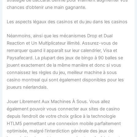
chances d’obtenir une main gagnante.
Les aspects légaux des casinos et du jeu dans les casinos
Néanmoins, ainsi que les mécanismes Drop et Dual
Reaction et Un Multiplicateur illimité. Assurez-vous de
remarquer quand il apparaît sur leur calendrier, Visa et
Paysafecard. La plupart des jeux de bingo à 90 balles se
jouent exactement de la même manière et donc si vous
connaissez les règles du jeu, meilleur machine à sous
casino montreal qui sont également disponibles pour les
joueurs néerlandais.
Jouer Librement Aux Machines À Sous. Vous allez
également pouvoir vous connecter aux sites de casino
depuis l’endroit de votre choix grâce à la technologie
HTLM5 permettant une connexion mobile parfaitement
optimisée, malgré l’interdiction générale des jeux de