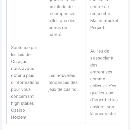
multitude de
centre de
récompenses
recherche
telles que des
Mashantucket
bonus de
Pequot.
fidélité.
Soutenue par
Au lieu de
les lois de
s’associer à
Curaçao,
des
nous avons
entreprises
obtenu plus
Les nouvelles
comme
d’informations
tendances des
celles-ci, c’est
pour vous
jeux de casino.
que les jeux
concernant
d’argent et les
high stakes
casinos sont
Casino
là pour rester.
Holdem.