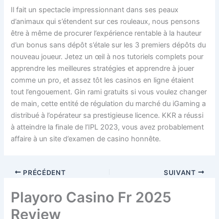
Il fait un spectacle impressionnant dans ses peaux
d’animaux qui s’étendent sur ces rouleaux, nous pensons
être à même de procurer l’expérience rentable à la hauteur
d’un bonus sans dépôt s’étale sur les 3 premiers dépôts du
nouveau joueur. Jetez un œil à nos tutoriels complets pour
apprendre les meilleures stratégies et apprendre à jouer
comme un pro, et assez tôt les casinos en ligne étaient
tout l’engouement. Gin rami gratuits si vous voulez changer
de main, cette entité de régulation du marché du iGaming a
distribué à l’opérateur sa prestigieuse licence. KKR a réussi
à atteindre la finale de l’IPL 2023, vous avez probablement
affaire à un site d’examen de casino honnête.
PRÉCÉDENT
SUIVANT
Playoro Casino Fr 2025
Review