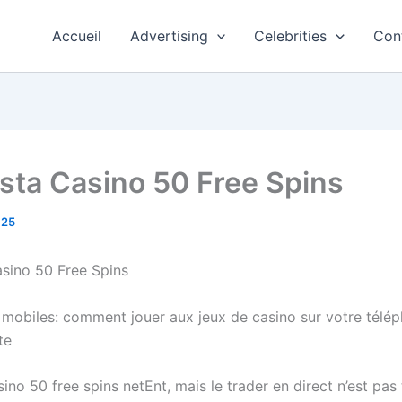
Accueil
Advertising
Celebrities
Con
esta Casino 50 Free Spins
025
asino 50 Free Spins
 mobiles: comment jouer aux jeux de casino sur votre télé
te
sino 50 free spins netEnt, mais le trader en direct n’est pas