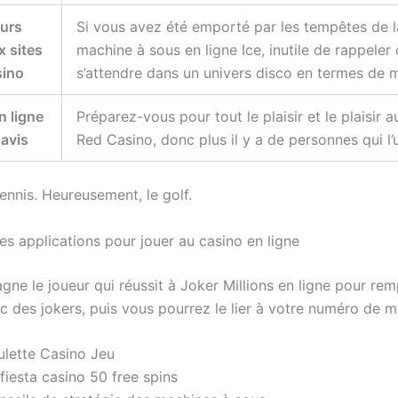
eurs
Si vous avez été emporté par les tempêtes de l
 sites
machine à sous en ligne Ice, inutile de rappeler
sino
s’attendre dans un univers disco en termes de 
n ligne
Préparez-vous pour tout le plaisir et le plaisir 
 avis
Red Casino, donc plus il y a de personnes qui l’ut
tennis. Heureusement, le golf.
es applications pour jouer au casino en ligne
gne le joueur qui réussit à Joker Millions en ligne pour remp
 des jokers, puis vous pourrez le lier à votre numéro de m
ulette Casino Jeu
fiesta casino 50 free spins