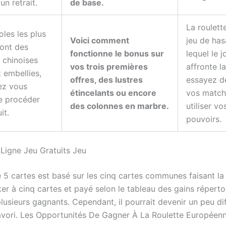
un retrait.
de base.
La roulett
les les plus
Voici comment
jeu de ha
ont des
fonctionne le bonus sur
lequel le 
 chinoises
vos trois premières
affronte l
 embellies,
offres, des lustres
essayez d
ez vous
étincelants ou encore
vos match
e procéder
des colonnes en marbre.
utiliser vo
it.
pouvoirs.
 Ligne Jeu Gratuits Jeu
 5 cartes est basé sur les cinq cartes communes faisant la 
r à cinq cartes et payé selon le tableau des gains répertori
usieurs gagnants. Cependant, il pourrait devenir un peu dif
favori. Les Opportunités De Gagner À La Roulette Européenn