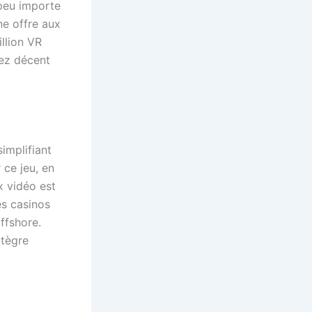
peu importe
ne offre aux
llion VR
sez décent
implifiant
 ce jeu, en
x vidéo est
es casinos
ffshore.
ntègre