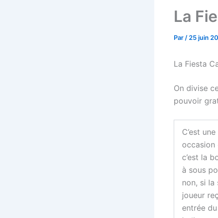
La Fi
Par
/
25 juin 2
La Fiesta C
On divise c
pouvoir grat
C’est une
occasion 
c’est la 
à sous po
non, si la
joueur re
entrée du