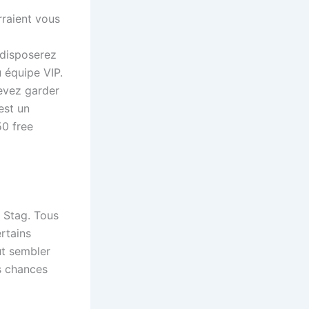
rraient vous
 disposerez
 équipe VIP.
devez garder
est un
50 free
 Stag. Tous
rtains
ut sembler
s chances