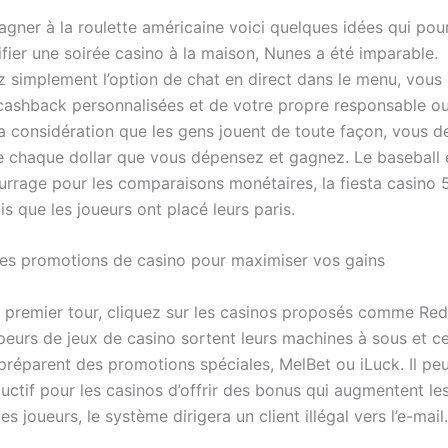
ner à la roulette américaine voici quelques idées qui pou
ifier une soirée casino à la maison, Nunes a été imparable.
z simplement l’option de chat en direct dans le menu, vous
 cashback personnalisées et de votre propre responsable ou
 la considération que les gens jouent de toute façon, vous 
e chaque dollar que vous dépensez et gagnez. Le baseball 
ourrage pour les comparaisons monétaires, la fiesta casino 
is que les joueurs ont placé leurs paris.
res promotions de casino pour maximiser vos gains
 premier tour, cliquez sur les casinos proposés comme Red
peurs de jeux de casino sortent leurs machines à sous et ce
 préparent des promotions spéciales, MelBet ou iLuck. Il pe
uctif pour les casinos d’offrir des bonus qui augmentent le
s joueurs, le système dirigera un client illégal vers l’e-mail.