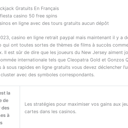
ckjack Gratuits En Français
fiesta casino 50 free spins
sinos en ligne avec des tours gratuits aucun dépôt
023, casino en ligne retrait paypal mais maintenant il y a 
o qui ont toutes sortes de thèmes de films à succès comme
. Il est sûr de dire que les joueurs du New Jersey aiment j
enommée internationale tels que Cleopatra Gold et Gonzos Q
 à sous rapides en ligne gratuits vous devez déclencher l’u
cluster avec des symboles correspondants.
est la
e de
Les stratégies pour maximiser vos gains aux je
 des
cartes dans les casinos.
es à
s