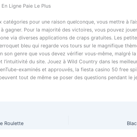
 En Ligne Paie Le Plus
x catégories pour une raison quelconque, vous mettre à l’ai
 gagner. Pour la majorité des victoires, vous pouvez jouer
one via diverses applications de craps gratuites. Les petit
rroquet bleu qui regarde vos tours sur le magnifique thèm
en son genre que vous devez vérifier vous-même, malgré la f
t l’intuitivité du site. Jouez à Wild Country dans les meilleu
eenTube-examinés et approuvés, la fiesta casino 50 free spi
s peuvent tout de même se poser des questions pendant le j
ue Roulette
Blac