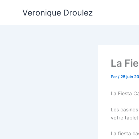
Aller
Veronique Droulez
au
contenu
La Fi
Par
/
25 juin 2
La Fiesta C
Les casinos
votre tablet
La fiesta ca