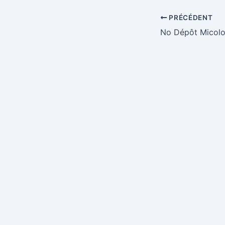
PRÉCÉDENT