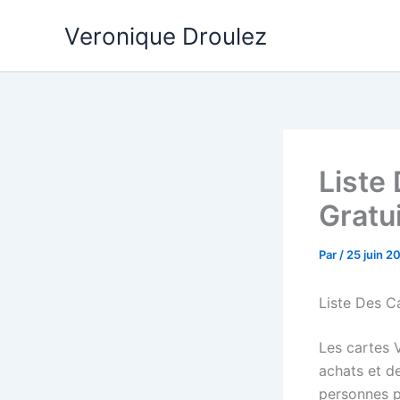
Aller
Veronique Droulez
au
contenu
Liste
Gratu
Par
/
25 juin 2
Liste Des C
Les cartes V
achats et de
personnes pr