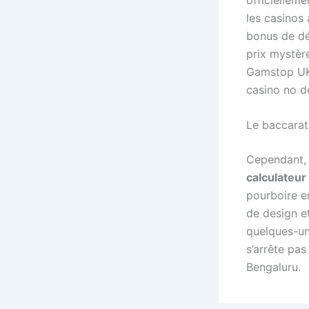
les casinos
bonus de dé
prix mystère
Gamstop UK d
casino no d
Le baccarat 
Cependant, 
calculateur
pourboire en
de design e
quelques-un
s’arrête pas
Bengaluru.