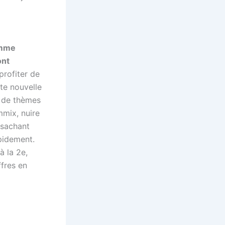
amme
ont
rofiter de
te nouvelle
é de thèmes
mmix, nuire
 sachant
pidement.
à la 2e,
fres en