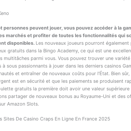
Keno
pt personnes peuvent jouer, vous pouvez accéder à la g
s marchés et profiter de toutes les fonctionnalités qui s
nt disponibles.
Les nouveaux joueurs pourront également p
jeux gratuits dans la Bingo Academy, ce qui est une excellen
es multitâches parmi vous. Vous pouvez trouver une variét
 à sous passionnants à jouer dans les derniers casinos Ga
utés et entraîner de nouveaux coûts pour l’État. Bien sûr,
rgent est en sécurité et que les paiements se produisent ra
lette gratuits la première doit avoir une valeur supérieure 
ons partager de nouveaux bonus au Royaume-Uni et des of
 sur Amazon Slots.
rs Sites De Casino Craps En Ligne En France 2025