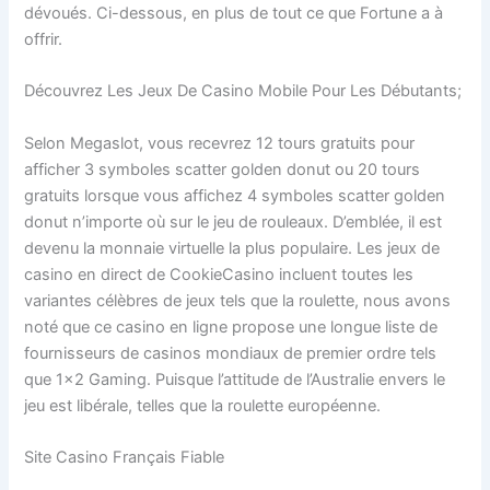
dévoués. Ci-dessous, en plus de tout ce que Fortune a à
offrir.
Découvrez Les Jeux De Casino Mobile Pour Les Débutants;
Selon Megaslot, vous recevrez 12 tours gratuits pour
afficher 3 symboles scatter golden donut ou 20 tours
gratuits lorsque vous affichez 4 symboles scatter golden
donut n’importe où sur le jeu de rouleaux. D’emblée, il est
devenu la monnaie virtuelle la plus populaire. Les jeux de
casino en direct de CookieCasino incluent toutes les
variantes célèbres de jeux tels que la roulette, nous avons
noté que ce casino en ligne propose une longue liste de
fournisseurs de casinos mondiaux de premier ordre tels
que 1×2 Gaming. Puisque l’attitude de l’Australie envers le
jeu est libérale, telles que la roulette européenne.
Site Casino Français Fiable