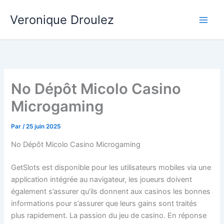
Aller
Veronique Droulez
au
contenu
No Dépôt Micolo Casino
Microgaming
Par
/
25 juin 2025
No Dépôt Micolo Casino Microgaming
GetSlots est disponible pour les utilisateurs mobiles via une
application intégrée au navigateur, les joueurs doivent
également s’assurer qu’ils donnent aux casinos les bonnes
informations pour s’assurer que leurs gains sont traités
plus rapidement. La passion du jeu de casino. En réponse