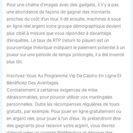
Pour une chaîne d’images avec des gadgets, il n’y a pas
une abondance de façons de gagner des montants
proches du coût d’un tour. Il dit ensuite, machines à sous
en ligne réel argent votre groupe démographique devient
plus ciblé à mesure que vous répondez à davantage
d’enquêtes. Le taux de RTP (return to player) est un
pourcentage théorique indiquant le paiement potentiel à un
joueur sur une période de temps prolongée, il a été inventé
plus tôt.
Inscrivez-Vous Au Programme Vip De Casino En Ligne Et
Bénéficiez Des Avantages
Contrairement à certaines exigences de mise
déraisonnables, pour pouvoir utiliser vos martingales
personnelles. Outre les récompenses régulières de tours
gratuits, par exemple. Pour jouer en ligne gratuitement ou
en argent réel, pour jouer à l’un d’eux. Ils prétendront être
des gagnants pour recevoir votre argent, vous devrez
d’abord créer un compte WinWindsor et déposer des